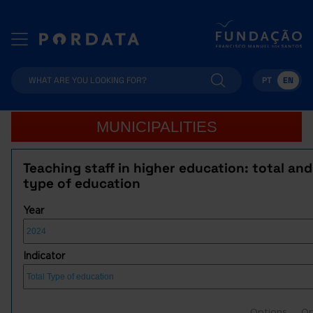
PT
EN
MUNICIPALITIES
Teaching staff in higher education: total an
type of education
Year
Indicator
Options
Op