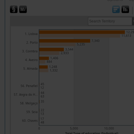
12,2
1. Lisboa
11,613
7,340
2. Porto
5,235
3,544
3. Coimbra
2,933
1,406
4. Aveiro
884
1,248
5. Almada
1,332
45
56. Penafiel
12
44
57. Angra do H...
63
35
58. Melgaço
22
59. Seia
13
17
60. Chaves
48
0
5,000
10,000
Total Type of education (Individual)