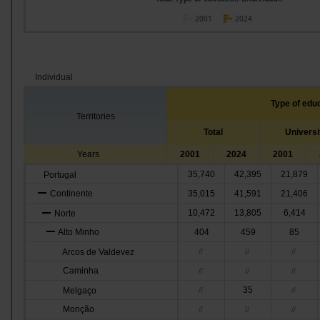
2001
2024
Individual
Type of edu
Territories
Total
Universi
Years
2001
2024
2001
35,740
42,395
21,879
Portugal
Continente
35,015
41,591
21,406
10,472
13,805
6,414
Norte
Alto Minho
404
459
85
Arcos de Valdevez
//
//
//
Caminha
//
//
//
35
Melgaço
//
//
Monção
//
//
//