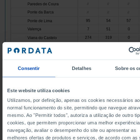
Paredes de Coura
//
//
//
Ponte da Barca
//
//
//
95
54
57
Ponte de Lima
Valença
7
51
0
274
319
0
Viana do Castelo
Vila Nova de Cerveira
28
28
//
1,454
1,736
1,335
Cávado
Amares
56
//
//
Consentir
Detalhes
Sobre os c
67
614
0
Barcelos
Braga
1,387
1,066
1,335
Esposende
//
//
//
Este website utiliza cookies
Data according to the 2024 version of the Nomenc
Terras de Bouro
//
//
//
of Territorial Units for Statistical Purposes (NUTS).
Utilizamos, por definição, apenas os cookies necessários ao
data from the 2013 Version of NUTS II and III, upda
Vila Verde
//
//
//
January 2024, see the Excel archive file available
h
normal funcionamento do site, permitindo que navegue atrav
Ave
303
703
94
mesmo. Ao "Permitir todos", autoriza a utilização de outro ti
Sources/Entities: DGEEC/MECI, PORDATA
Last updated: 2025-10-13
cookies, que permitem proporcionar uma melhor experiência
Cabeceiras de Basto
//
//
//
navegação, avaliar o desempenho do site ou apresentar as
Fafe
112
84
0
melhores ofertas de produtos e serviços, de acordo com as
22
545
0
Guimarães