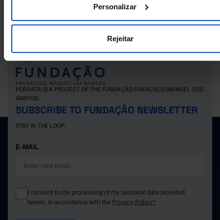
Personalizar
Personnel employed in non financial enterprises: total and by sector of
economic activity in Municipalities
Rejeitar
PORDATA IS A PROJECT OF THE FUNDAÇÃO FRANCISCO MANUEL DOS
SANTOS.
SUBSCRIBE TO FUNDAÇÃO NEWSLETTER
STAY IN THE LOOP.
E-MAIL
I consent to the processing of my personal data provided
herein, in accordance with the
Privacy Policy*