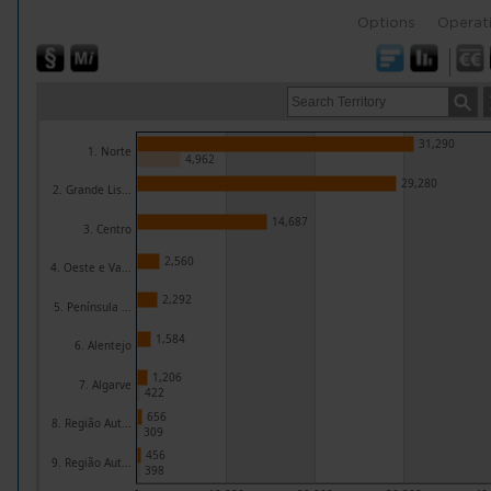
Options
Operat
31,290
1. Norte
4,962
29,280
2. Grande Lis...
14,687
3. Centro
2,560
4. Oeste e Va...
2,292
5. Península ...
1,584
6. Alentejo
1,206
7. Algarve
422
656
8. Região Aut...
309
456
9. Região Aut...
398