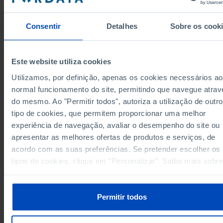
Alentejo
1,584
x
x
422
1,206
27
Algarve
Consentir
Detalhes
Sobre os cook
Região Autónoma dos Açores
398
456
0
398
456
0
Região Autónoma dos Açores
Este website utiliza cookies
Região Autónoma da Madeira
309
656
12
309
656
12
Região Autónoma da Madeira
Utilizamos, por definição, apenas os cookies necessários ao
normal funcionamento do site, permitindo que navegue atrav
Data according to the 2024 version of the
Nomenclature of Territorial Units for Statistical
do mesmo. Ao "Permitir todos", autoriza a utilização de outro
Purposes (NUTS). For data from the 2013 Version o
NUTS II and III, updated to January 2024, see the
tipo de cookies, que permitem proporcionar uma melhor
Excel archive file available
here
.
experiência de navegação, avaliar o desempenho do site ou
Sources/Entities: DGEEC/MECI, PORDATA
apresentar as melhores ofertas de produtos e serviços, de
Last updated: 2026-01-06
acordo com as suas preferências. Se pretender escolher os
tipos de cookies, clique em "Personalizar". Saiba mais sobre
cookies através da gestão de preferências ou da nossa
Política de Cookies
.
RELATED
Permitir todos
Researchers (FTE) involved in research and development activities (R&D)
total and by sector of performance in Municipalities