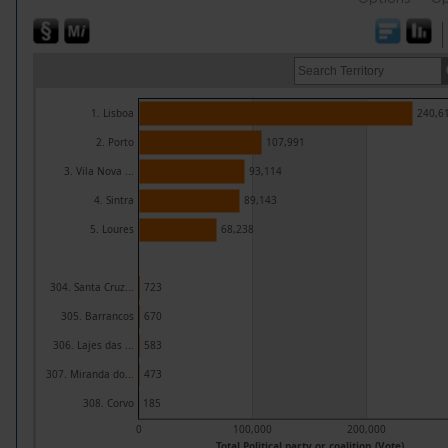
1. Lisboa
240,6
2. Porto
107,991
3. Vila Nova ...
93,114
4. Sintra
89,143
5. Loures
68,238
304. Santa Cruz...
723
305. Barrancos
670
306. Lajes das ...
583
307. Miranda do...
473
308. Corvo
185
0
100,000
200,000
Total Political party or coalition (Vote)