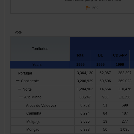
1999
Vote
Territories
Total
BE
CDS-PP
Years
1999
1999
1999
3,364,130
62,067
283,397
Portugal
Continente
3,206,929
60,596
269,023
1,204,903
14,564
110,476
Norte
Alto Minho
88,247
938
13,156
8,732
51
699
Arcos de Valdevez
Caminha
6,294
84
487
3,535
19
277
Melgaço
Monção
6,383
50
1,035