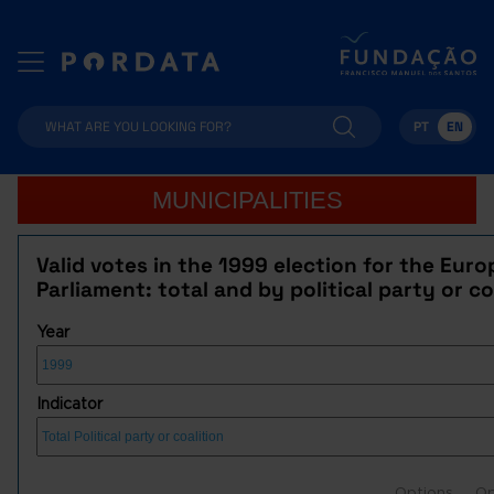
PT
EN
MUNICIPALITIES
Valid votes in the 1999 election for the Eur
Parliament: total and by political party or co
Year
Indicator
Options
Op