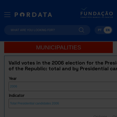
PT
EN
MUNICIPALITIES
Valid votes in the 2006 election for the Pre
of the Republic: total and by Presidential c
Year
Indicator
Options
Op