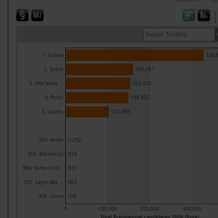
1. Lisboa
328,
2. Sintra
160,687
3. Vila Nova ...
153,473
4. Porto
148,805
5. Loures
102,888
304. Alvito
1,292
305. Barrancos
834
306. Santa Cruz...
815
307. Lajes das ...
663
308. Corvo
158
0
100,000
200,000
300,000
Total Presidential candidates 2006 (Vote)