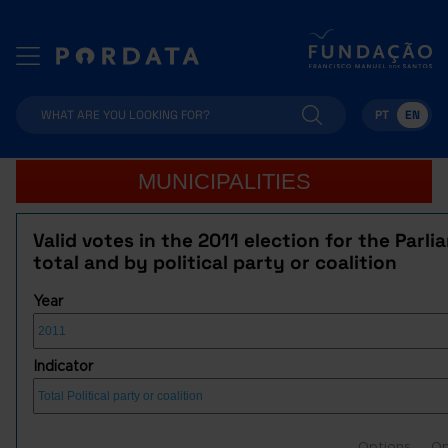
PT
EN
MUNICIPALITIES
Valid votes in the 2011 election for the Parli
total and by political party or coalition
Year
Indicator
Options
Op