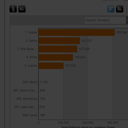
1. Lisboa
309,564
2. Sintra
167,537
3. Vila Nova ...
157,439
4. Porto
139,624
5. Loures
101,625
304. Alvito
1,136
305. Santa Cruz...
846
306. Barrancos
709
307. Lajes das ...
559
308. Corvo
188
0
100,000
200,000
300,000
Total Political party or coalition (Vote)