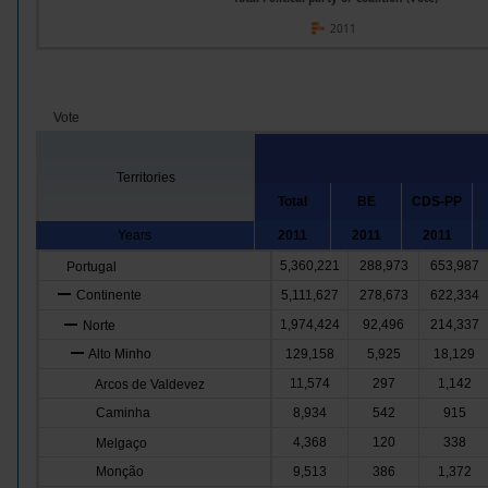
2011
Vote
Territories
Total
BE
CDS-PP
Years
2011
2011
2011
5,360,221
288,973
653,987
Portugal
Continente
5,111,627
278,673
622,334
1,974,424
92,496
214,337
Norte
Alto Minho
129,158
5,925
18,129
11,574
297
1,142
Arcos de Valdevez
Caminha
8,934
542
915
4,368
120
338
Melgaço
Monção
9,513
386
1,372