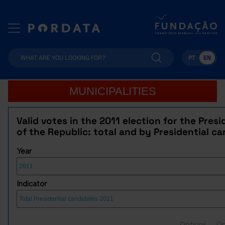
PT
EN
MUNICIPALITIES
Valid votes in the 2011 election for the Pres
of the Republic: total and by Presidential c
Year
Indicator
Options
Op