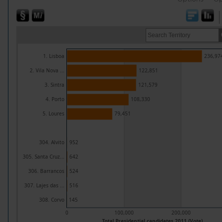
1. Lisboa
236,97
2. Vila Nova ...
122,851
3. Sintra
121,579
4. Porto
108,330
5. Loures
79,451
304. Alvito
952
305. Santa Cruz...
642
306. Barrancos
524
307. Lajes das ...
516
308. Corvo
145
0
100,000
200,000
Total Presidential candidates 2011 (Vote)