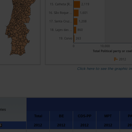
15. Calheta [R...
2,119
16. São Roque ...
1,601
17. Santa Cruz...
1,208
18. Lajes das ...
860
19. Corvo
263
0
10,000
Total Political party or coal
2012
Click here to see the graphic in
ries
Total
BE
CDS-PP
MPT
P
2012
2012
2012
2012
20