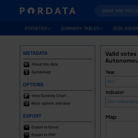
STATISTICS
SUMMARY TABLES
2030 AGEND
METADATA
Valid votes
Autonomous 
About this data
Symbology
Year
OPTIONS
Indicator
View Ranking Chart
More options and data
EXPORT
Map
Export to Excel
Export to PDF