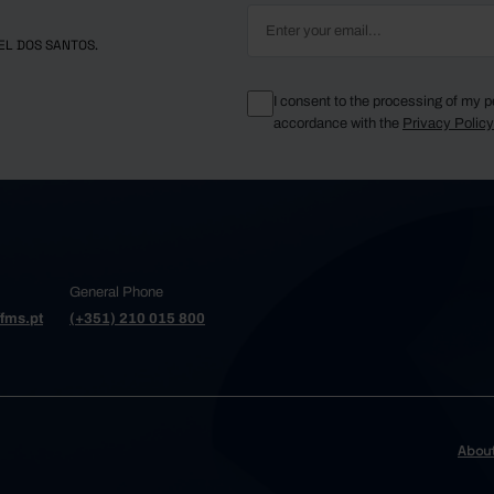
EL DOS SANTOS.
I consent to the processing of my p
accordance with the
Privacy Polic
General Phone
fms.pt
(+351) 210 015 800
Abou