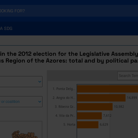
A SDG
 in the 2012 election for the Legislative Assembly
Region of the Azores: total and by political par
1. Ponta Delg...
2. Angra do H...
14,899
3. Ribeira Gr...
10,982
4. Vila da Pr...
7,612
5. Horta
6,629