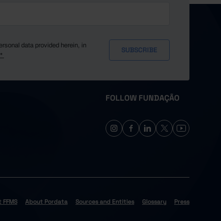
ersonal data provided herein, in
y*
FOLLOW FUNDAÇÃO
t FFMS
About Pordata
Sources and Entities
Glossary
Press