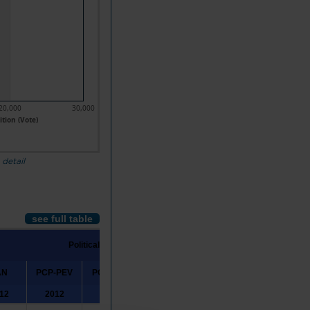
20,000
30,000
ition (Vote)
 detail
see full table
Political party or coalition
AN
PCP-PEV
PCTP/MRPP
PDA
PPD/PSD
PPM
12
2012
2012
2012
2012
2012