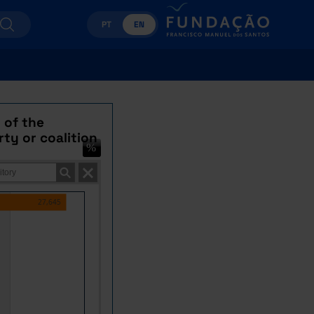
PT
EN
 of the
ty or coalition
27,645