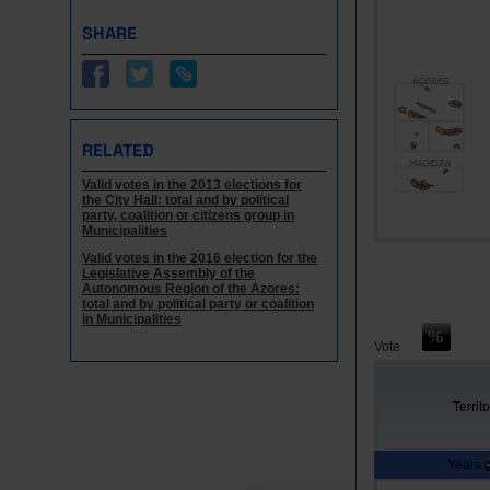
SHARE
RELATED
Valid votes in the 2013 elections for
the City Hall: total and by political
party, coalition or citizens group in
Municipalities
Valid votes in the 2016 election for the
Legislative Assembly of the
Autonomous Region of the Azores:
total and by political party or coalition
in Municipalities
Vote
Territo
Years