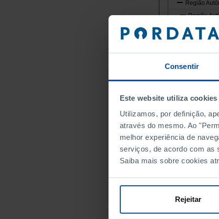
Região Autó
Região Aut
Ilha de Sa
Vila do P
Ilha de Sã
Consentir
Lagoa [R.
Nordeste
Ponta De
Este website utiliza cookies
Povoaçã
Utilizamos, por definição, a
Ribeira 
através do mesmo. Ao "Permit
Vila Fra
melhor experiência de naveg
Ilha Tercei
serviços, de acordo com as s
Saiba mais sobre cookies at
Angra do
Vila da P
Ilha Graci
Rejeitar
Santa Cr
Ilha de Sã