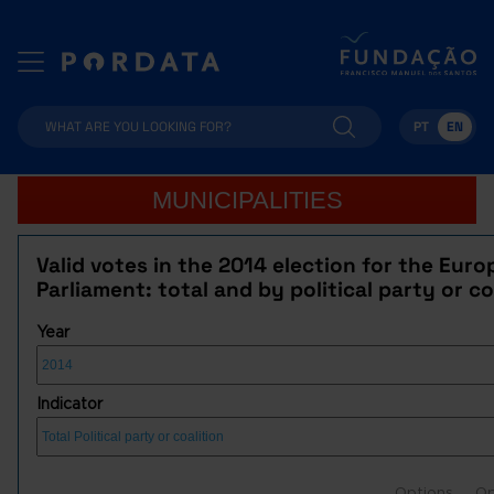
PT
EN
MUNICIPALITIES
Valid votes in the 2014 election for the Eur
Parliament: total and by political party or co
Year
Indicator
Options
Op