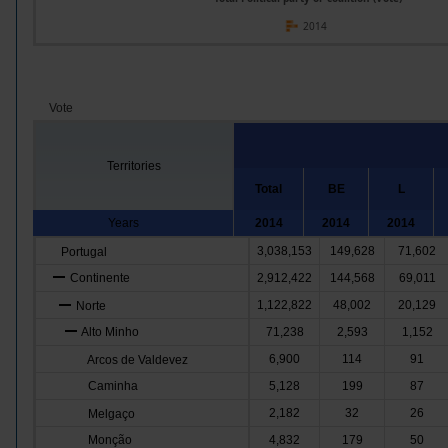
2014
Vote
Territories
Total
BE
L
Years
2014
2014
2014
3,038,153
149,628
71,602
Portugal
Continente
2,912,422
144,568
69,011
1,122,822
48,002
20,129
Norte
Alto Minho
71,238
2,593
1,152
6,900
114
91
Arcos de Valdevez
Caminha
5,128
199
87
2,182
32
26
Melgaço
Monção
4,832
179
50