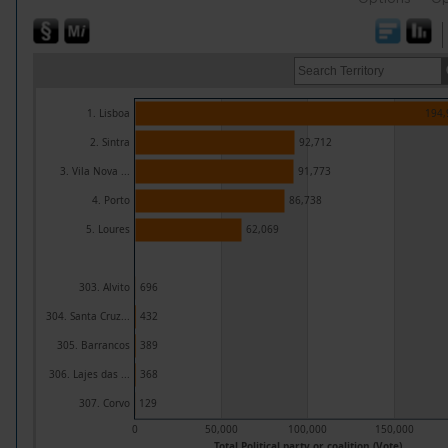
1. Lisboa
194,
2. Sintra
92,712
3. Vila Nova ...
91,773
4. Porto
86,738
5. Loures
62,069
303. Alvito
696
304. Santa Cruz...
432
305. Barrancos
389
306. Lajes das ...
368
307. Corvo
129
0
50,000
100,000
150,000
Total Political party or coalition (Vote)