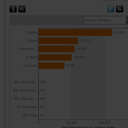
1. Lisboa
224,590
2. Sintra
119,572
3. Vila Nova ...
110,607
4. Porto
100,924
5. Cascais
78,591
304. Calheta [R...
797
305. Santa Cruz...
573
306. Lajes das ...
469
307. Barrancos
412
308. Corvo
215
0
100,000
200,000
Total Political party or coalition (Vote)