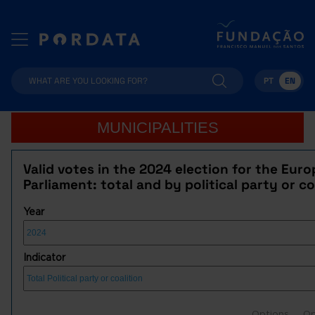
PT
EN
MUNICIPALITIES
Valid votes in the 2024 election for the Eur
Parliament: total and by political party or co
Year
Indicator
Options
Op