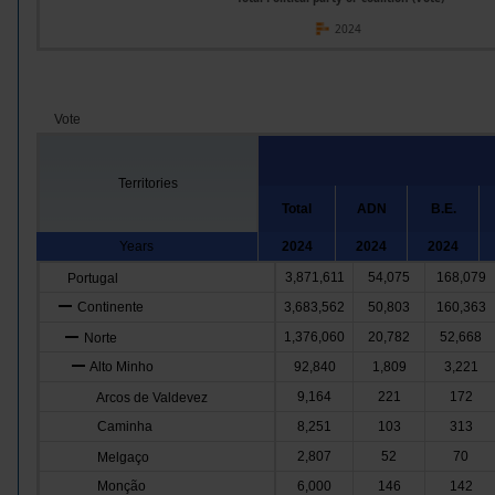
2024
Vote
Territories
Total
ADN
B.E.
Years
2024
2024
2024
3,871,611
54,075
168,079
Portugal
Continente
3,683,562
50,803
160,363
1,376,060
20,782
52,668
Norte
Alto Minho
92,840
1,809
3,221
9,164
221
172
Arcos de Valdevez
Caminha
8,251
103
313
2,807
52
70
Melgaço
Monção
6,000
146
142