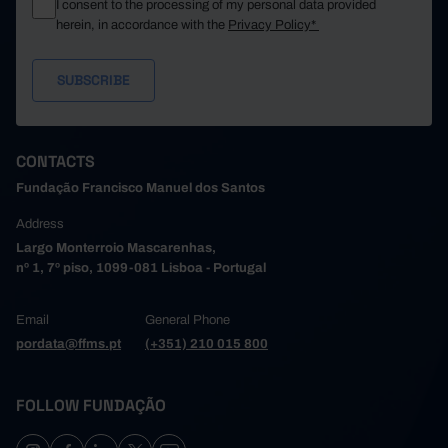
I consent to the processing of my personal data provided
herein, in accordance with the
Privacy Policy*
CONTACTS
Fundação Francisco Manuel dos Santos
Address
Largo Monterroio Mascarenhas,
nº 1, 7º piso, 1099-081 Lisboa - Portugal
Email
General Phone
pordata@ffms.pt
(+351) 210 015 800
FOLLOW FUNDAÇÃO