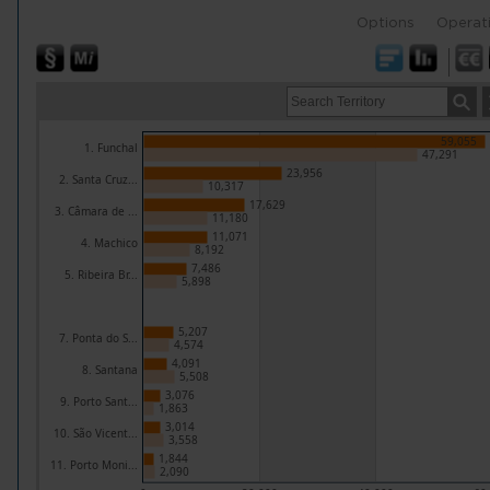
Options
Operat
59,055
1. Funchal
47,291
23,956
2. Santa Cruz...
10,317
17,629
3. Câmara de ...
11,180
11,071
4. Machico
8,192
7,486
5. Ribeira Br...
5,898
5,207
7. Ponta do S...
4,574
4,091
8. Santana
5,508
3,076
9. Porto Sant...
1,863
3,014
10. São Vicent...
3,558
1,844
11. Porto Moni...
2,090