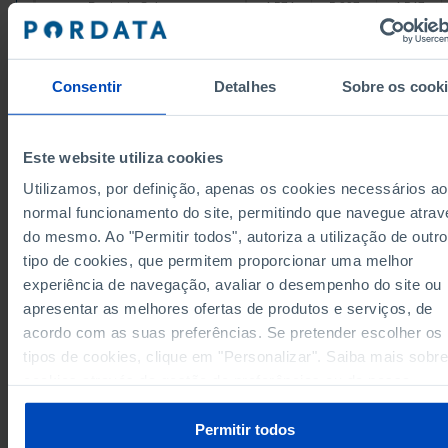
Ponta do Sol
4,574
5,207
4,547
2,090
1,844
2,077
Porto Moniz
Ribeira Brava
5,898
7,486
5,769
Consentir
Detalhes
Sobre os cook
10,317
23,956
10,195
Santa Cruz
Santana
5,508
4,091
5,472
3,558
3,014
3,495
São Vicente
Este website utiliza cookies
Ilha de Porto Santo
1,863
3,076
1,845
Utilizamos, por definição, apenas os cookies necessários ao
1,863
3,076
1,845
Porto Santo
normal funcionamento do site, permitindo que navegue atrav
Data according to the 2024 version of the
do mesmo. Ao "Permitir todos", autoriza a utilização de outro
Nomenclature of Territorial Units for Statistical
Purposes (NUTS). For data from the 2013 Version o
tipo de cookies, que permitem proporcionar uma melhor
NUTS II and III, updated to January 2024, see the
experiência de navegação, avaliar o desempenho do site ou
Excel archive file available
here
.
apresentar as melhores ofertas de produtos e serviços, de
Sources/Entities: SGMAI - Data from the provisional count (1976 and from 2000 onwar
CNE - Final data (from 1980 until 1996), PORDATA
acordo com as suas preferências. Se pretender escolher os
Last updated: 2025-11-27
tipos de cookies, clique em "Personalizar". Saiba mais sobre
cookies através da gestão de preferências ou da nossa
Política de Cookies
.
Permitir todos