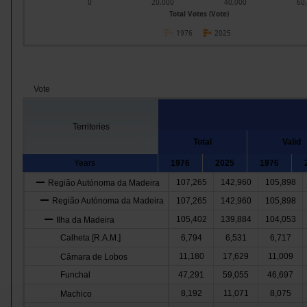
0
20,000
40,000
60
Total Votes (Vote)
1976
2025
Vote
Territories
Total
Valid
Years
1976
2025
1976
107,265
142,960
105,898
Região Autónoma da Madeira
Região Autónoma da Madeira
107,265
142,960
105,898
105,402
139,884
104,053
Ilha da Madeira
Calheta [R.A.M.]
6,794
6,531
6,717
11,180
17,629
11,009
Câmara de Lobos
Funchal
47,291
59,055
46,697
8,192
11,071
8,075
Machico