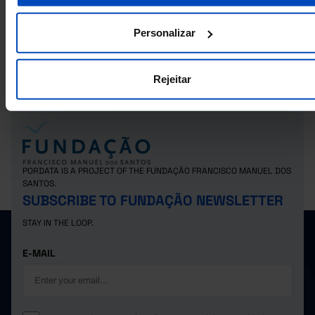
RELATED
Votes in the elections for the Parliament: total, valid, blank and null in
Personalizar
Municipalities
Registered voters in the elections for the Legislative Assembly of the
Autonomous Region of Madeira: total, voters and abstention in Municipalit
Rejeitar
PORDATA IS A PROJECT OF THE FUNDAÇÃO FRANCISCO MANUEL DOS
SANTOS.
SUBSCRIBE TO FUNDAÇÃO NEWSLETTER
STAY IN THE LOOP.
E-MAIL