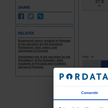
27.8
%
SHARE
RELATED
Registered voters resident in Portugal
in the elections for the European
Parliament: total, voters and
abstention in Portugal
Abstention rate in the elections for the
Rate - %
Presidency of the Republic: total,
residents in Portugal and residents
abroad in Portugal
Years
T
2
1987
4
1989
Consentir
6
1994
6
1999