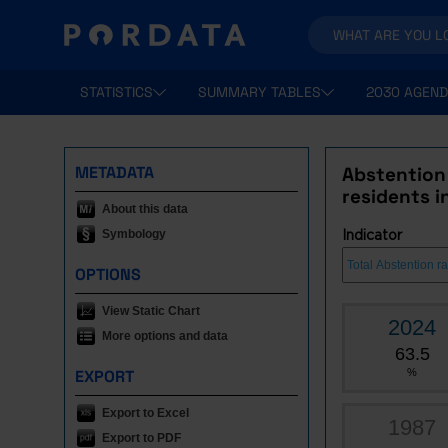
STATISTICS
SUMMARY TABLES
2030 AGEND
METADATA
Abstention 
residents i
About this data
Symbology
Indicator
OPTIONS
View Static Chart
2024
More options and data
63.5
EXPORT
%
Export to Excel
1987
Export to PDF