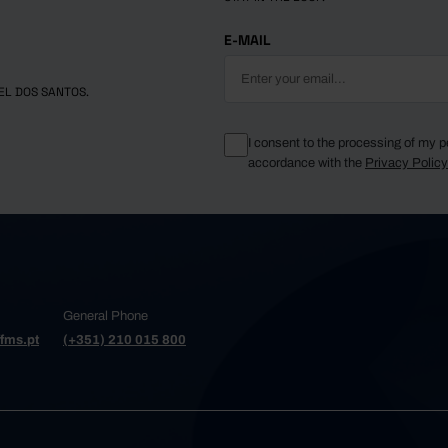
E-MAIL
EL DOS SANTOS.
I consent to the processing of my p
accordance with the
Privacy Polic
General Phone
fms.pt
(+351) 210 015 800