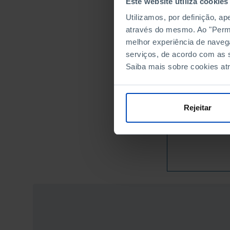
Este website utiliza cookies
6
2004
Utilizamos, por definição, a
6
2009
através do mesmo. Ao "Permit
6
2014
melhor experiência de naveg
6
2019
serviços, de acordo com as s
6
2024
Saiba mais sobre cookies at
Sources/Entities: S
Last updated: 2024-0
Rejeitar