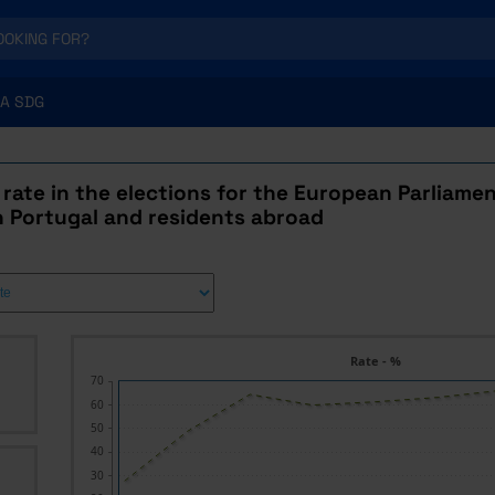
A SDG
rate in the elections for the European Parliament
n Portugal and residents abroad
Rate - %
70
60
50
40
30