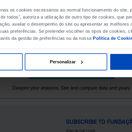
1.3
61.2
79.2
penas os cookies necessários ao normal funcionamento do site,
3.2
62.5
97.1
ir todos", autoriza a utilização de outro tipo de cookies, que 
6.2
65.3
97.9
ação, avaliar o desempenho do site ou apresentar as melhores o
9.3
64.7
99.0
uas preferências. Se pretender escolher os tipos de cookies, cl
3.5
57.7
98.0
(R)
ravés da gestão de preferências ou da nossa
Política de Cooki
GMAI, PORDATA
6-26
Personalizar
More options and data
Deepen your analysis. See and compare data and years.
SUBSCRIBE TO FUNDAÇ
STAY IN THE LOOP.