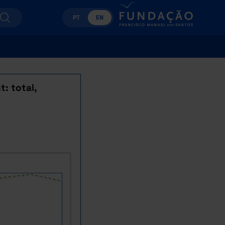
PT
EN
: total,