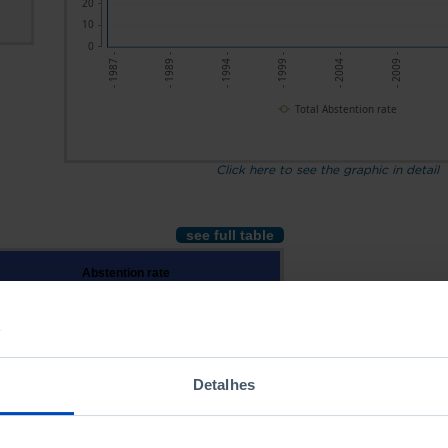
20
10
0
- 1987 -
- 1989 -
- 1994 -
- 1999 -
- 2004 -
- 2009 -
-
Total Abstention rate
Click here to see the graphic in detail
see full table
Abstention rate
otal
Residents in Portugal
Residents abroad
7.8
27.4
79.7
8.8
48.7
64.5
Detalhes
4.5
64.4
75.5
0.0
59.7
83.5