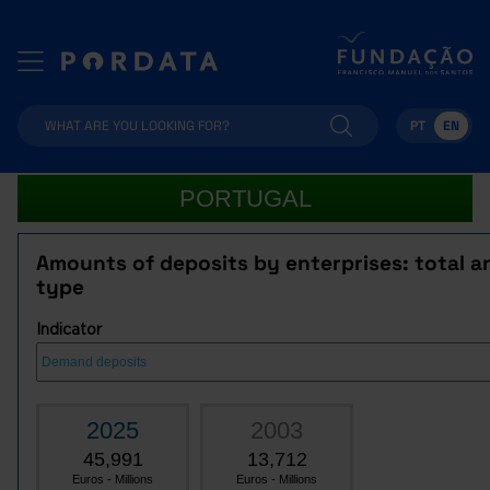
PT
EN
PORTUGAL
Amounts of deposits by enterprises: total a
type
Indicator
2025
2003
45,991
13,712
Euros - Millions
Euros - Millions