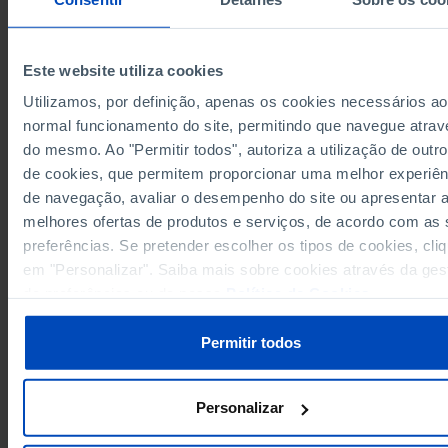
26,230
10,490
2017
30,526
8,891
2018
Este website utiliza cookies
35,440
7,955
2019
Utilizamos, por definição, apenas os cookies necessários ao
42,800
8,245
2020
normal funcionamento do site, permitindo que navegue atrav
51,785
8,082
2021
Sources/Entities: BdP, PORDATA
do mesmo. Ao "Permitir todos", autoriza a utilização de outro
54,384
10,599
2022
Last updated: 2026-02-16
de cookies, que permitem proporcionar uma melhor experiên
41,845
19,902
2023
de navegação, avaliar o desempenho do site ou apresentar 
41,997
25,170
2024
melhores ofertas de produtos e serviços, de acordo com as
45,991
26,893
2025
preferências. Se pretender escolher os tipos de cookies, cli
em "Personalizar". Saiba mais sobre cookies através da ges
RELATED
de preferências ou da nossa
Política de Cookies
.
Loan amounts given to enterprises: total and by credit scales in Portugal
Permitir todos
Personalizar