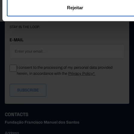
PORDATA IS A PROJECT OF THE FUNDAÇÃO FRANCISCO MANUEL DOS
Rejeitar
SANTOS.
SUBSCRIBE TO FUNDAÇÃO NEWSLETTER
STAY IN THE LOOP.
E-MAIL
I consent to the processing of my personal data provided
herein, in accordance with the
Privacy Policy*
CONTACTS
Fundação Francisco Manuel dos Santos
Address