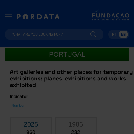
PT
EN
PORTUGAL
Art galleries and other places for temporary
exhibitions: places, exhibitions and works
exhibited
Indicator
2025
1986
960
232