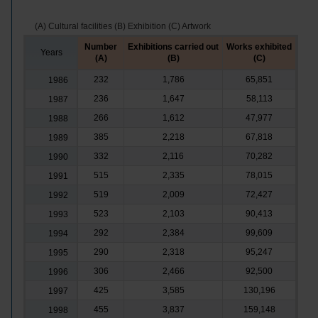
(A) Cultural facilities (B) Exhibition (C) Artwork
Number
Exhibitions carried out
Works exhibited
Years
(A)
(B)
(C)
232
1,786
65,851
1986
236
1,647
58,113
1987
266
1,612
47,977
1988
385
2,218
67,818
1989
332
2,116
70,282
1990
515
2,335
78,015
1991
519
2,009
72,427
1992
523
2,103
90,413
1993
292
2,384
99,609
1994
290
2,318
95,247
1995
306
2,466
92,500
1996
425
3,585
130,196
1997
455
3,837
159,148
1998