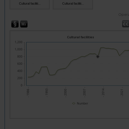
Cultural faciliti...
Cultural faciliti...
Opera
Cultural facilities
1,200
1,000
800
600
400
200
0
- 1993 -
- 2014 -
- 2000 -
- 2021 -
- 1986 -
- 2007 -
Number