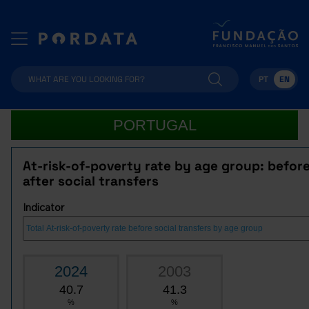
PT
EN
PORTUGAL
At-risk-of-poverty rate by age group: befor
after social transfers
Indicator
2024
2003
40.7
41.3
%
%