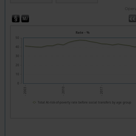
Opera
Rate - %
50
40
30
20
10
0
- 2010 -
- 2017 -
- 2003 -
Total At-risk-of-poverty rate before social transfers by age group