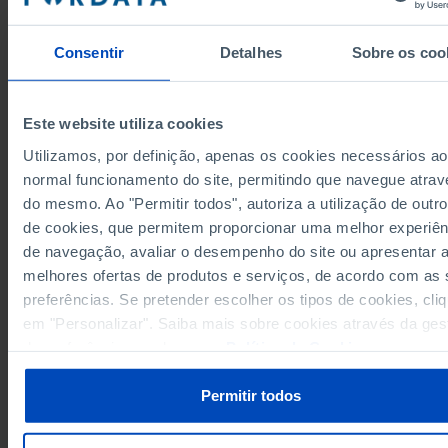
46.1
31.6
35.6
89.8
19.0
2015
45.2
29.0
34.4
90.0
18.3
2016
Consentir
Detalhes
Sobre os coo
43.7
28.1
31.9
89.8
17.3
2017
43.4
28.4
31.4
88.8
17.2
2018
42.4
28.4
29.5
88.3
16.2
2019
Este website utiliza cookies
43.5
28.1
31.6
87.4
18.4
2020
Utilizamos, por definição, apenas os cookies necessários ao
42.5
30.2
29.5
84.1
16.4
2021
normal funcionamento do site, permitindo que navegue atrav
Sources/Entities: INE, PORDATA
41.8
31.1
29.2
80.7
17.0
2022
do mesmo. Ao "Permitir todos", autoriza a utilização de outro
Last updated: 2025-12-12
40.3
26.5
26.2
84.6
16.6
2023
de cookies, que permitem proporcionar uma melhor experiên
de navegação, avaliar o desempenho do site ou apresentar 
40.7
29.0
26.0
84.2
15.4
2024
melhores ofertas de produtos e serviços, de acordo com as
preferências. Se pretender escolher os tipos de cookies, cli
RELATED
em "Personalizar". Saiba mais sobre cookies através da ges
de preferências ou da nossa
Política de Cookies
.
At-risk-of-poverty rate after social transfers: total and by household type 
Portugal
Social Security beneficiaries of unemployment benefit: total and by age gr
Permitir todos
Portugal