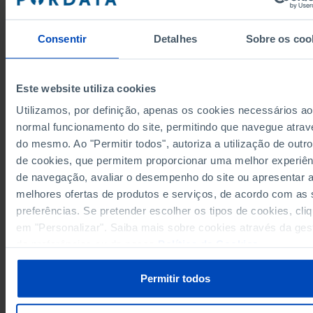
10
32
12
26
2004
10
33
10
26
2005
Consentir
Detalhes
Sobre os coo
11
34
9
26
2006
11
41
9
26
2007
14
42
7
27
2008
Este website utiliza cookies
11
44
5
26
2009
Utilizamos, por definição, apenas os cookies necessários ao
11
44
4
25
2010
normal funcionamento do site, permitindo que navegue atrav
11
43
3
25
2011
do mesmo. Ao "Permitir todos", autoriza a utilização de outro
Sources/Entities: DGPJ/MJ, PORDATA
9
44
2
25
2012
Last updated: 2026-02-18
de cookies, que permitem proporcionar uma melhor experiên
9
41
2
25
2013
de navegação, avaliar o desempenho do site ou apresentar 
9
43
3
22
2014
(R)
melhores ofertas de produtos e serviços, de acordo com as
9
46
3
19
2015
preferências. Se pretender escolher os tipos de cookies, cli
em "Personalizar". Saiba mais sobre cookies através da ges
7
50
3
19
2016
RELATED
de preferências ou da nossa
Política de Cookies
.
6
49
2
17
2017
Terminated civil actions in Courts of First Instance: total and by duration in
6
40
2
17
2018
Portugal
Permitir todos
5
32
2
17
2019
Indicted persons: total and by sex in Portugal
6
21
2
16
2020