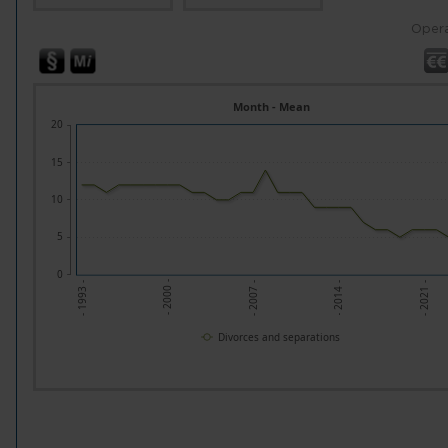
Opera
Month - Mean
20
15
10
5
0
- 2000 -
- 2007 -
- 2014 -
- 2021 -
- 1993 -
Divorces and separations