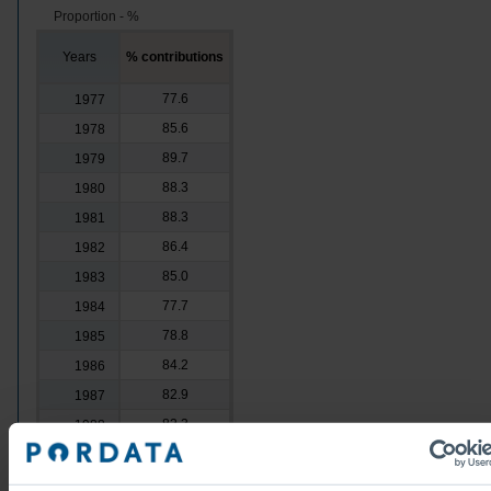
Proportion - %
Years
% contributions
77.6
1977
85.6
1978
89.7
1979
88.3
1980
88.3
1981
86.4
1982
85.0
1983
77.7
1984
78.8
1985
84.2
1986
82.9
1987
82.3
1988
81.2
1989
85.3
1990