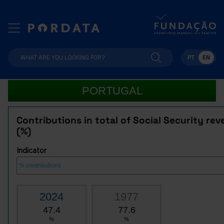
PT
EN
PORTUGAL
Contributions in total of Social Security re
(%)
Indicator
2024
1977
47.4
77.6
%
%