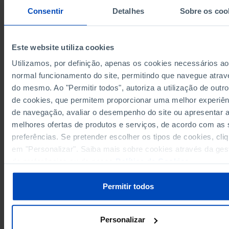
Consentir
Detalhes
Sobre os coo
84.5
1991
78.2
1992
69.5
1993
Este website utiliza cookies
69.1
1994
Utilizamos, por definição, apenas os cookies necessários ao
72.9
1995
normal funcionamento do site, permitindo que navegue atrav
Sources/Entities: IGFSS/MTSSS, PORDATA
62.7
1996
Last updated: 2026-02-19
do mesmo. Ao "Permitir todos", autoriza a utilização de outro
69.8
1997
de cookies, que permitem proporcionar uma melhor experiên
68.7
1998
de navegação, avaliar o desempenho do site ou apresentar 
69.3
1999
melhores ofertas de produtos e serviços, de acordo com as
69.8
2000
preferências. Se pretender escolher os tipos de cookies, cli
RELATED
em "Personalizar". Saiba mais sobre cookies através da ges
69.9
2001
Employers and domestic workers with remuneration declared to the Socia
de preferências ou da nossa
Política de Cookies
.
52.6
2002
┴
Security Office in Portugal
56.3
2003
General Government revenue: total, current and capital in Portugal
Permitir todos
51.6
2004
51.2
2005
51.0
2006
Personalizar