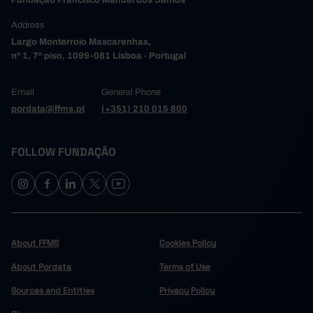
Fundação Francisco Manuel dos Santos
47.4
2024
Address
Largo Monterroio Mascarenhas,
nº 1, 7º piso, 1099-081 Lisboa - Portugal
Email
General Phone
pordata@ffms.pt
(+351) 210 015 800
FOLLOW FUNDAÇÃO
About FFMS
Cookies Policy
About Pordata
Terms of Use
Sources and Entities
Privacy Policy