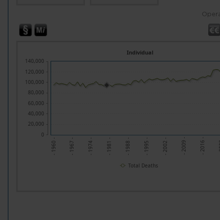
Opera
Individual
140,000
120,000
100,000
80,000
60,000
40,000
20,000
0
- 1967 -
- 1974 -
- 1981 -
- 1988 -
- 1995 -
- 2002 -
- 2009 -
- 2016 -
- 2
- 1960 -
Total Deaths