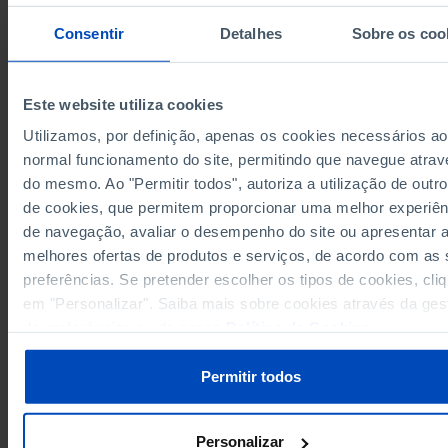
90,315
7,234
1972
95,435
7,726
1973
Consentir
Detalhes
Sobre os coo
96,928
6,515
1974
97,936
6,991
1975
Este website utiliza cookies
102,027
6,244
1976
Utilizamos, por definição, apenas os cookies necessários ao
96,111
5,484
1977
normal funcionamento do site, permitindo que navegue atrav
96,194
4,878
1978
do mesmo. Ao "Permitir todos", autoriza a utilização de outro
Sources/Entities: INE, PORDATA
92,732
4,172
1979
Last updated: 2026-04-30
de cookies, que permitem proporcionar uma melhor experiên
94,794
3,839
1980
┴
┴
de navegação, avaliar o desempenho do site ou apresentar 
95,728
3,309
1981
melhores ofertas de produtos e serviços, de acordo com as
92,379
2,985
1982
preferências. Se pretender escolher os tipos de cookies, cli
96,179
2,776
1983
em "Personalizar". Saiba mais sobre cookies através da ges
RELATED
96,975
2,379
de preferências ou da nossa
Política de Cookies
.
1984
Deaths of residents in Portugal by certain cause in Portugal
97,085
2,317
1985
Annual average resident population: total and by age group in Portugal
Permitir todos
95,521
2,008
1986
95,102
1,744
1987
97,844
1,584
1988
Personalizar