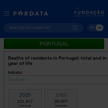
PT
EN
PORTUGAL
Deaths of residents in Portugal: total and in 
year of life
Indicator
2025
1960
121,817
95,007
Individuals
Individuals