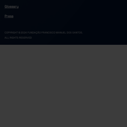
124,361
219
2022
Glossary
118,344
213
2023
Press
118,396
254
2024
121,817
246
2025
COPYRIGHT © 2024 FUNDAÇÃO FRANCISCO MANUEL DOS SANTOS.
ALL RIGHTS RESERVED