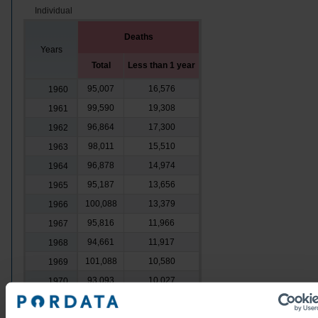
Individual
Deaths
Years
Total
Less than 1 year
95,007
16,576
1960
99,590
19,308
1961
96,864
17,300
1962
98,011
15,510
1963
96,878
14,974
1964
95,187
13,656
1965
100,088
13,379
1966
95,816
11,966
1967
94,661
11,917
1968
101,088
10,580
1969
93,093
10,027
1970
98,688
9,408
1971