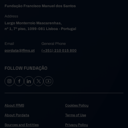
Fundação Francisco Manuel dos Santos
101,990
349
2006
103,512
353
2007
Address
104,280
340
2008
Largo Monterroio Mascarenhas,
nº 1, 7º piso, 1099-081 Lisboa - Portugal
104,434
362
2009
105,954
256
2010
Email
General Phone
102,848
302
2011
pordata@ffms.pt
(+351) 210 015 800
107,612
303
2012
106,554
243
2013
FOLLOW FUNDAÇÃO
104,843
236
2014
108,539
250
2015
110,573
282
2016
109,758
229
2017
113,051
287
2018
About FFMS
Cookies Policy
111,843
249
2019
123,396
206
About Pordata
2020
Terms of Use
124,841
193
2021
Sources and Entities
Privacy Policy