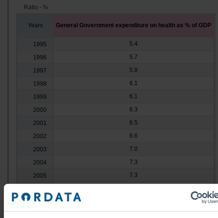
Ratio - %
Years
General Government expenditure on health as % of GDP
5.4
1995
5.7
1996
5.8
1997
6.1
1998
6.1
1999
6.3
2000
6.5
2001
6.6
2002
7.0
2003
7.3
2004
7.3
2005
7.0
2006
7.1
2007
7.3
2008