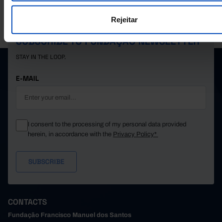
Rejeitar
PORDATA IS A PROJECT OF THE FUNDAÇÃO FRANCISCO MANUEL DOS
SANTOS.
SUBSCRIBE TO FUNDAÇÃO NEWSLETTER
STAY IN THE LOOP.
E-MAIL
I consent to the processing of my personal data provided
herein, in accordance with the
Privacy Policy*
CONTACTS
Fundação Francisco Manuel dos Santos