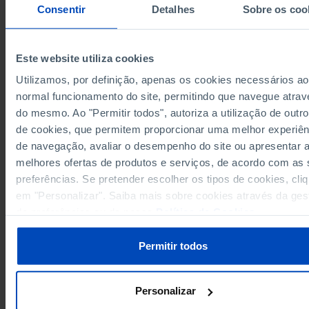
Consentir
Detalhes
Sobre os coo
8.0
2009
7.5
2010
6.9
2011
Este website utiliza cookies
6.6
2012
Utilizamos, por definição, apenas os cookies necessários ao
6.5
2013
normal funcionamento do site, permitindo que navegue atrav
Sources/Entities: INE, PORDATA
6.3
2014
Last updated: 2026-07-14
do mesmo. Ao "Permitir todos", autoriza a utilização de outro
6.2
2015
de cookies, que permitem proporcionar uma melhor experiên
6.1
de navegação, avaliar o desempenho do site ou apresentar 
2016
melhores ofertas de produtos e serviços, de acordo com as
6.3
2017
preferências. Se pretender escolher os tipos de cookies, cli
6.5
2018
RELATED
em "Personalizar". Saiba mais sobre cookies através da ges
6.5
2019
de preferências ou da nossa
Política de Cookies
.
Current expenditure on healthcare in Portugal
7.4
2020
Gross Domestic Product (GDP) in Portugal
7.6
2021
Permitir todos
7.1
2022
6.7
2023
Personalizar
6.8
2024
Pro