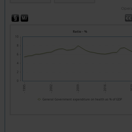
Opera
Ratio - %
10
8
6
4
2
0
- 20
- 2016 -
- 2009 -
- 2002 -
- 1995 -
General Government expenditure on health as % of GDP