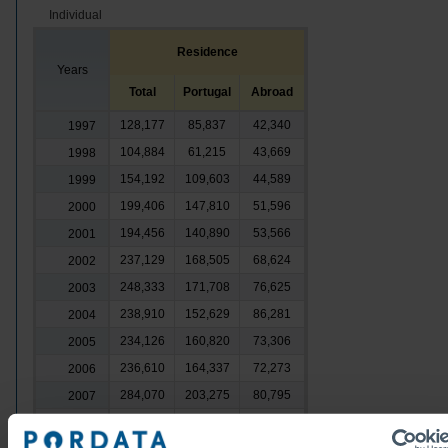
Individual
Residence
Years
Total
Portugal
Abroad
128,177
85,837
42,340
1997
104,884
61,215
43,669
1998
154,192
109,603
44,589
1999
199,406
147,810
51,596
2000
194,456
140,890
53,566
2001
237,129
168,505
68,624
2002
248,333
171,708
76,625
2003
238,910
152,629
86,281
2004
234,126
160,820
73,306
2005
236,610
164,337
72,273
2006
284,070
203,275
80,795
2007
328,073
232,510
95,563
2008