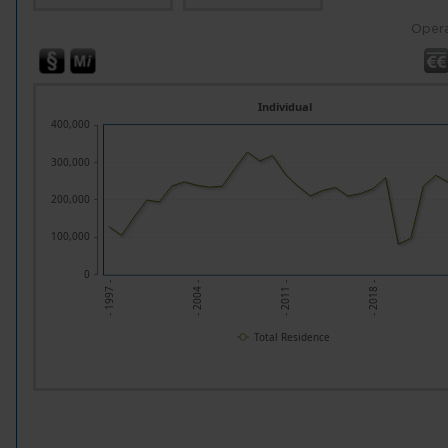
Opera
Individual
400,000
300,000
200,000
100,000
0
- 1997 -
- 2004 -
- 2011 -
- 2018 -
Total Residence