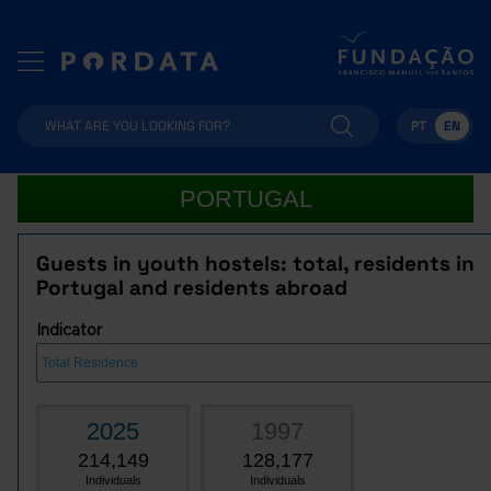
PT
EN
PORTUGAL
Guests in youth hostels: total, residents in
Portugal and residents abroad
Indicator
2025
1997
214,149
128,177
Individuals
Individuals