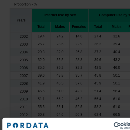
Proportion - %
Internet use by sex
Computer use by 
Years
Total
Males
Females
Total
Males
19.4
24.2
14.8
27.4
32.6
2002
25.7
28.6
22.9
36.2
39.4
2003
29.3
32.0
26.8
37.2
40.4
2004
32.0
35.5
28.8
39.6
43.2
2005
35.6
39.2
32.2
42.5
46.0
2006
39.6
43.8
35.7
45.8
50.1
2007
41.9
46.5
37.6
45.9
50.1
2008
46.5
51.0
42.2
51.4
56.4
2009
51.1
56.2
46.2
55.4
61.0
2010
55.3
58.1
52.5
58.2
61.0
2011
60.3
64.6
56.3
62.4
66.5
2012
62.1
66.3
58.2
64.0
68.1
2013