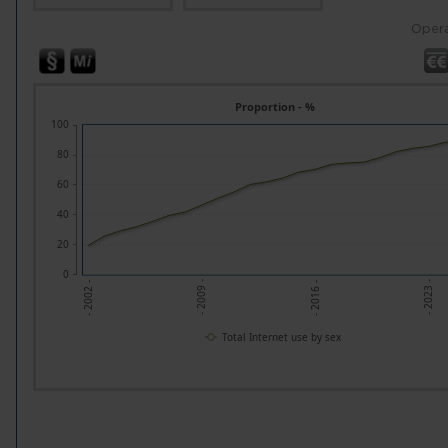
Opera
Proportion - %
100
80
60
40
20
0
- 2023 -
- 2009 -
- 2016 -
- 2002 -
Total Internet use by sex