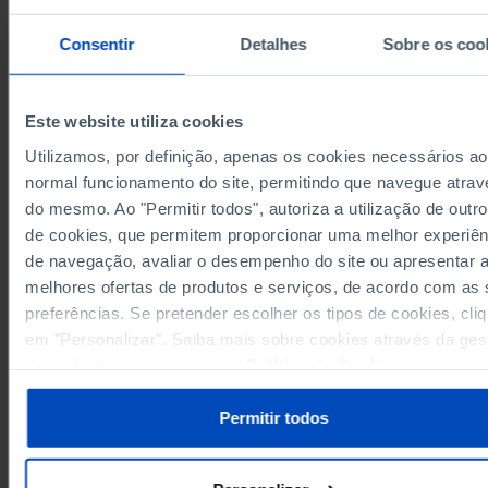
64.6
68.6
60.9
65.8
69.4
2014
68.6
71.8
65.7
69.2
72.7
2015
Consentir
Detalhes
Sobre os coo
70.4
72.0
69.0
2016
x
x
73.8
76.2
71.6
66.8
69.0
2017
74.7
76.4
73.0
Este website utiliza cookies
2018
x
x
75.3
76.8
74.1
2019
x
x
Utilizamos, por definição, apenas os cookies necessários ao
78.3
79.7
76.9
2020
x
x
normal funcionamento do site, permitindo que navegue atrav
Sources/Entities: INE, PORDATA
do mesmo. Ao "Permitir todos", autoriza a utilização de outro
82.3
83.6
81.2
2021
x
x
Last updated: 2025-11-28
de cookies, que permitem proporcionar uma melhor experiên
84.5
85.5
83.6
2022
x
x
de navegação, avaliar o desempenho do site ou apresentar 
85.8
86.6
85.0
2023
x
x
melhores ofertas de produtos e serviços, de acordo com as
88.5
88.4
88.6
2024
x
x
preferências. Se pretender escolher os tipos de cookies, cli
89.5
89.6
89.3
2025
x
x
RELATED
em "Personalizar". Saiba mais sobre cookies através da ges
de preferências ou da nossa
Política de Cookies
.
Analogue telephone stations: total, public and main lines in Portugal
Resident population aged between 16 and 89 by level of highest education
Permitir todos
qualifications obtained: total and by sex in Portugal