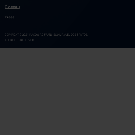
2.2
2.0
2.3
2022
Glossary
3.4
3.5
3.4
2023
Press
2.3
2.3
2.3
2024
3.7
4.5
3.5
2025
COPYRIGHT © 2024 FUNDAÇÃO FRANCISCO MANUEL DOS SANTOS.
ALL RIGHTS RESERVED