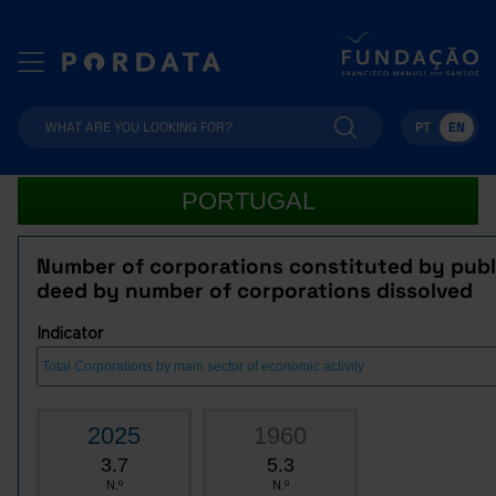
PT
EN
PORTUGAL
Number of corporations constituted by publ
deed by number of corporations dissolved
Indicator
2025
1960
3.7
5.3
N.º
N.º