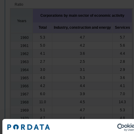
Ratio
Corporations by main sector of economic activity
Years
Total
Industry, construction and energy
Services
5.3
4.7
5.7
1960
5.0
4.2
5.6
1961
4.1
3.6
4.4
1962
2.7
2.5
2.8
1963
3.0
3.1
2.9
1964
4.0
5.3
3.6
1965
4.2
4.4
4.1
1966
6.0
3.9
7.0
1967
11.0
4.5
14.3
1968
5.1
4.7
5.3
1969
4.7
4.4
4.8
1970
6.0
6.5
5.7
1971