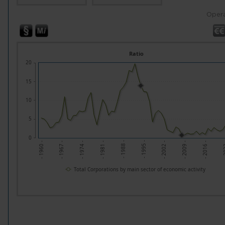
Opera
Ratio
20
15
10
5
0
- 2002 -
- 1967 -
- 2009 -
- 1974 -
- 2016 -
- 1981 -
- 2
- 1988 -
- 1995 -
- 1960 -
Total Corporations by main sector of economic activity