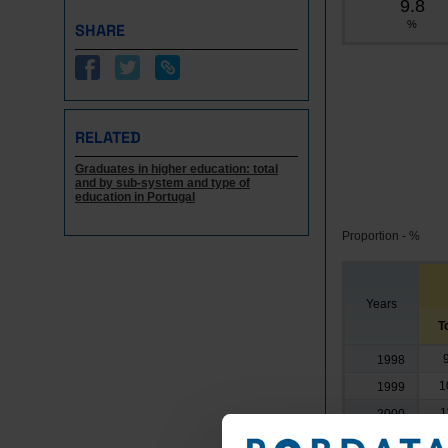
9.8
%
SHARE
RELATED
Graduates in higher education: total
and by sub-system and type of
education in Portugal
Proportion - %
Years
T
1998
1
1999
1
2000
1
2001