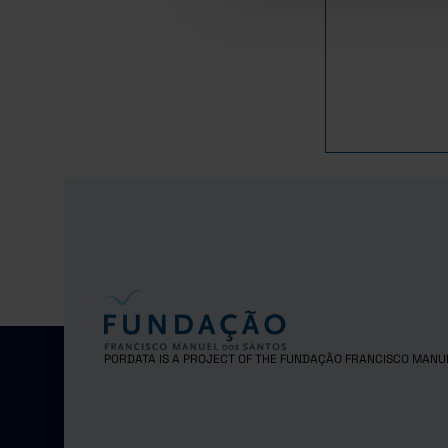
3
2018
3
2019
3
2020
4
2021
4
2022
3
2023
4
2024
4
2025
PORDATA IS A PROJECT OF THE FUNDAÇÃO FRANCISCO MANU