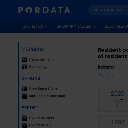
STATISTICS
SUMMARY TABLES
2030 AGEND
METADATA
Resident p
of resident
About this data
Symbology
Indicator
OPTIONS
View Static Chart
2025
More options and data
41.7
EXPORT
%
Export to Excel
1998
Export to PDF