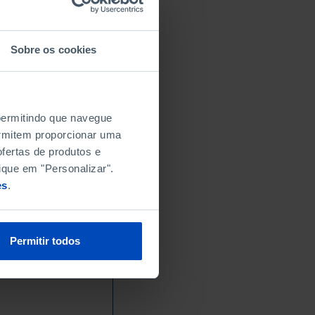
Sobre os cookies
 permitindo que navegue
permitem proporcionar uma
fertas de produtos e
ique em "Personalizar".
es
.
Permitir todos