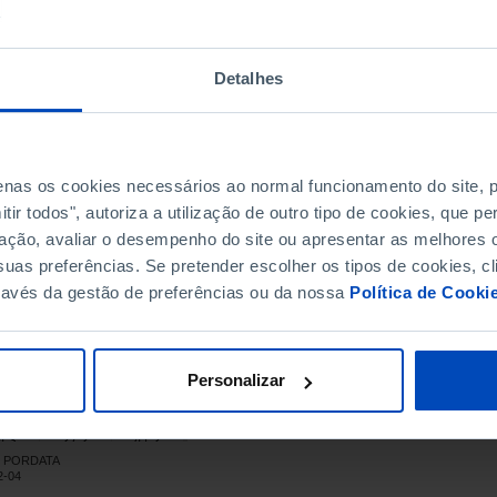
2.9
9.0
16.7
4.7
11.1
18.2
Detalhes
6.3
12.4
20.2
7.5
13.5
21.3
8.3
13.1
23.4
9.5
14.7
24.3
penas os cookies necessários ao normal funcionamento do site,
1.6
16.9
26.1
ir todos", autoriza a utilização de outro tipo de cookies, que 
1.3
17.6
24.9
ação, avaliar o desempenho do site ou apresentar as melhores o
4.0
17.9
29.9
uas preferências. Se pretender escolher os tipos de cookies, cl
ravés da gestão de preferências ou da nossa
Política de Cooki
6.6
21.8
31.2
7.7
24.1
31.0
0.1
24.0
35.8
Personalizar
1.6
23.6
39.1
2.1
23.4
40.3
4.3
27.2
41.2
NE, PORDATA
3.5
26.3
40.4
2-04