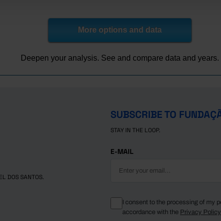
3.8
24.5
42.7
6.7
30.1
43.1
9.7
32.0
47.3
More options and data
2.5
35.4
48.6
1.5
34.4
48.6
Deepen your analysis. See and compare data and years.
9.7
31.9
47.6
1.9
34.1
49.8
1.7
33.8
49.7
SUBSCRIBE TO FUNDAÇ
STAY IN THE LOOP.
E-MAIL
EL DOS SANTOS.
I consent to the processing of my p
accordance with the
Privacy Polic