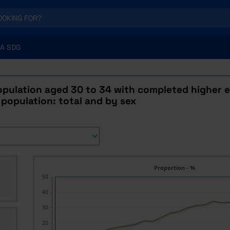
A SDG
opulation aged 30 to 34 with completed higher e
 population: total and by sex
Proportion - %
50
40
30
20