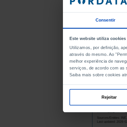
1
2002
1
2003
Consentir
1
2004
1
2005
1
2006
Este website utiliza cookies
1
2007
Utilizamos, por definição, a
2
2008
através do mesmo. Ao "Permit
2
2009
melhor experiência de naveg
2
2010
serviços, de acordo com as s
Saiba mais sobre cookies at
2
2011
2
2012
3
2013
Rejeitar
3
2014
3
2015
3
2016
Sources/Entities: I
3
2017
Last updated: 2026-0