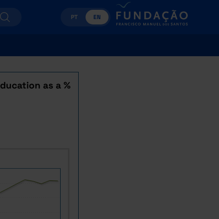
PT
EN
ducation as a %