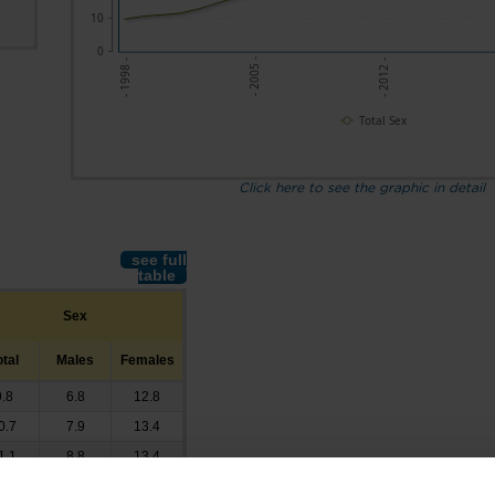
10
0
- 2005 -
- 2012 -
- 1998 -
Total Sex
Click here to see the graphic in detail
see full
table
Sex
otal
Males
Females
9.8
6.8
12.8
0.7
7.9
13.4
1.1
8.8
13.4
1.6
8.2
15.0