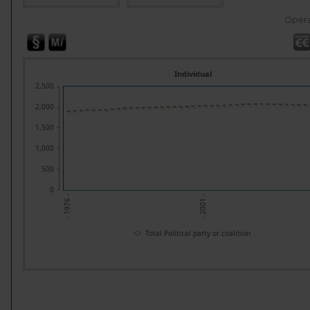
Opera
Individual
2,500
2,000
1,500
1,000
500
0
- 1976 -
- 2001 -
Total Political party or coalition