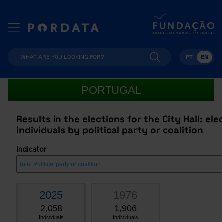
PT
EN
PORTUGAL
Results in the elections for the City Hall: el
individuals by political party or coalition
Indicator
2025
1976
2,058
1,906
Individuals
Individuals