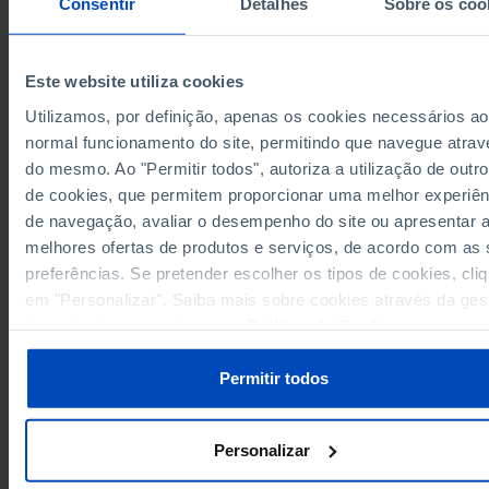
Consentir
Detalhes
Sobre os coo
2,074
12
2017
//
//
//
2,064
4
2021
//
//
//
2,058
19
0
2025
//
//
Este website utiliza cookies
Sources/Entities: SGMAI, PORDATA
Utilizamos, por definição, apenas os cookies necessários ao
Last updated: 2025-12-18
normal funcionamento do site, permitindo que navegue atrav
do mesmo. Ao "Permitir todos", autoriza a utilização de outro
de cookies, que permitem proporcionar uma melhor experiên
de navegação, avaliar o desempenho do site ou apresentar 
melhores ofertas de produtos e serviços, de acordo com as
RELATED
preferências. Se pretender escolher os tipos de cookies, cli
Absolute majorities in the elections for the City Hall: total and by political 
em "Personalizar". Saiba mais sobre cookies através da ges
or coalition in Portugal
de preferências ou da nossa
Política de Cookies
.
Results in the elections for the European Parliament: elected individuals b
political party or coalition in Portugal
Permitir todos
Personalizar