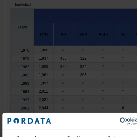
Individual
Years
Total
AD
APU
ASDI
BE
1,906
1976
//
//
//
//
1,937
436
322
1979
//
//
1,939
329
324
7
1982
//
1,981
305
1985
//
//
//
1,997
1989
//
//
//
//
2,011
1993
//
//
//
//
2,021
1997
//
//
//
//
2,044
6
2001
//
//
//
2,046
7
2005
//
//
//
2,078
9
2009
//
//
//
2,086
8
2013
//
//
//