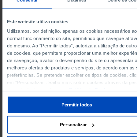
86.7
1997
78.6
1998
┴
Este website utiliza cookies
79.8
1999
Utilizamos, por definição, apenas os cookies necessários ao
79.1
2000
normal funcionamento do site, permitindo que navegue atrav
81.2
2001
Sources/Entities: INE, IGFSS/MTSSS (until 1998) | II/MTSSS (as from 1999), PORD
do mesmo. Ao "Permitir todos", autoriza a utilização de outro
80.2
2002
Last updated: 2026-06-01
de cookies, que permitem proporcionar uma melhor experiên
78.2
2003
de navegação, avaliar o desempenho do site ou apresentar 
77.8
2004
melhores ofertas de produtos e serviços, de acordo com as
77.0
2005
preferências. Se pretender escolher os tipos de cookies, cli
76.2
2006
em "Personalizar". Saiba mais sobre cookies através da ges
RELATED
77.2
2007
de preferências ou da nossa
Política de Cookies
.
Labour force: total and by age group in Portugal
78.2
2008
Permitir todos
77.2
2009
76.3
2010
81.6
2011
┴
Personalizar
78.0
2012