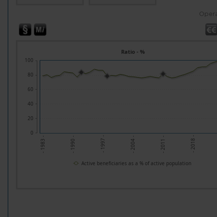
Opera
Ratio - %
100
80
60
40
20
0
- 1997 -
- 2018 -
- 1990 -
- 2011 -
- 1983 -
- 2004 -
Active beneficiaries as a % of active population