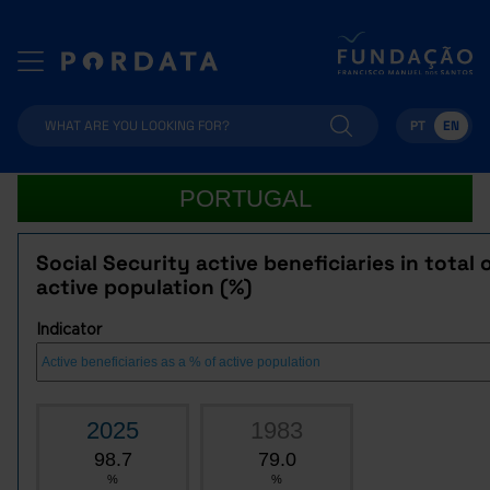
PT
EN
PORTUGAL
Social Security active beneficiaries in total 
active population (%)
Indicator
2025
1983
98.7
79.0
%
%