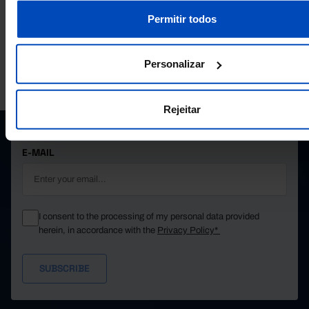
16.2
12.4
2025
Pro
Pro
Permitir todos
Personalizar
PORDATA IS A PROJECT OF THE FUNDAÇÃO FRANCISCO MANUEL DOS
SANTOS.
SUBSCRIBE TO FUNDAÇÃO NEWSLETTER
Rejeitar
STAY IN THE LOOP.
E-MAIL
I consent to the processing of my personal data provided
herein, in accordance with the
Privacy Policy*