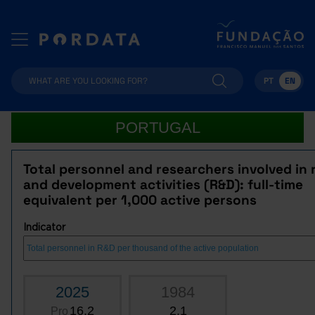
PT
EN
PORTUGAL
Total personnel and researchers involved in
and development activities (R&D): full-time
equivalent per 1,000 active persons
Indicator
2025
1984
16.2
2.1
Pro