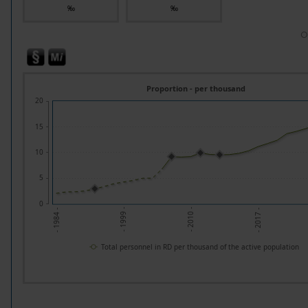
‰
‰
O
Proportion - per thousand
20
15
10
5
0
- 2010 -
- 1999 -
- 2017 -
- 1984 -
Total personnel in RD per thousand of the active population