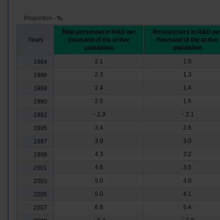
Proportion - ‰
Total personnel in R&D per
Researchers in R&D pe
Years
thousand of the active
thousand of the active
population
population
2.1
1.0
1984
2.3
1.3
1986
2.4
1.4
1988
2.5
1.6
1990
2.9
2.1
1992
┴
┴
3.4
2.6
1995
3.9
3.0
1997
4.3
3.2
1999
4.6
3.5
2001
5.0
4.0
2003
5.0
4.1
2005
6.8
5.4
2007