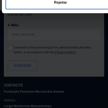
SANTOS.
Rejeitar
SUBSCRIBE TO FUNDAÇÃO NEWSLETTER
STAY IN THE LOOP.
E-MAIL
I consent to the processing of my personal data provided
herein, in accordance with the
Privacy Policy*
CONTACTS
Fundação Francisco Manuel dos Santos
Address
Largo Monterroio Mascarenhas,