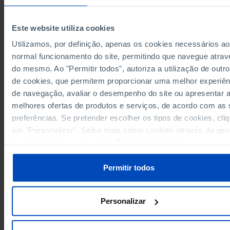
100,140
3,962
5,734
2020
//
//
111,725
2,936
2024
//
//
//
Este website utiliza cookies
Sources/Entities: Azores Government, PORDATA
Last updated: 2024-02-05
Utilizamos, por definição, apenas os cookies necessários ao
normal funcionamento do site, permitindo que navegue atrav
do mesmo. Ao "Permitir todos", autoriza a utilização de outro
de cookies, que permitem proporcionar uma melhor experiên
de navegação, avaliar o desempenho do site ou apresentar 
RELATED
melhores ofertas de produtos e serviços, de acordo com as
Votes in the elections for the Legislative Assembly of the Autonomous Reg
preferências. Se pretender escolher os tipos de cookies, cli
the Azores: total, valid, blank and null in Portugal
em "Personalizar". Saiba mais sobre cookies através da ges
Valid votes in the elections for the City Hall: total and by political party or
de preferências ou da nossa
Política de Cookies
.
coalition in Portugal
Permitir todos
Personalizar
PORDATA IS A PROJECT OF THE FUNDAÇÃO FRANCISCO MANUEL DOS