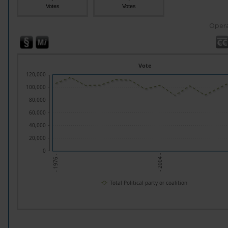
Votes
Votes
Opera
Vote
120,000
100,000
80,000
60,000
40,000
20,000
0
- 2004 -
- 1976 -
Total Political party or coalition