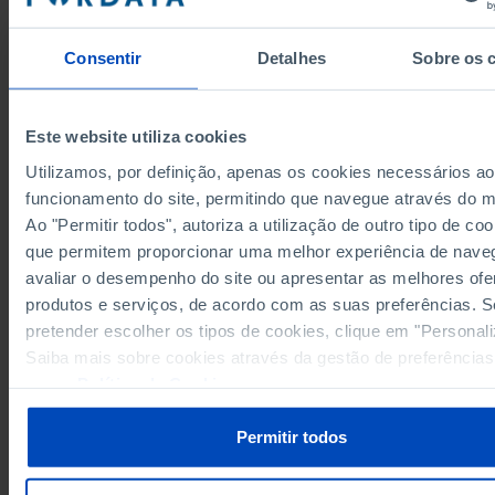
996,010
731,829
657,778
2005
Consentir
Detalhes
Sobre os 
910,900
807,317
576,895
2006
┴
┴
┴
Sources/Entities: INE (until 2005) | INAG/MA (from 2006 until 2009), PORDATA
Last updated: 2018-03-21
Este website utiliza cookies
Utilizamos, por definição, apenas os cookies necessários a
funcionamento do site, permitindo que navegue através do 
Ao "Permitir todos", autoriza a utilização de outro tipo de coo
RELATED
que permitem proporcionar uma melhor experiência de nave
Public Administration expenditure on environment as a % of total expendit
avaliar o desempenho do site ou apresentar as melhores ofe
2013) in Portugal
produtos e serviços, de acordo com as suas preferências. S
pretender escolher os tipos de cookies, clique em "Personali
Saiba mais sobre cookies através da gestão de preferências
nossa
Política de Cookies
.
Permitir todos
PORDATA IS A PROJECT OF THE FUNDAÇÃO FRANCISCO MANUEL DOS
SANTOS.