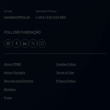
Email
General Phone
pordata@ffms.pt
(+351) 210 015 800
FOLLOW FUNDAÇÃO
About FFMS
Cookies Policy
About Pordata
Terms of Use
Sources and Entities
Privacy Policy
Glossary
Press