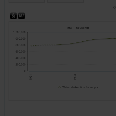
O
m3 - Thousands
1,200,000
1,000,000
800,000
600,000
400,000
200,000
0
- 1998 -
- 1991 -
Water abstraction for supply