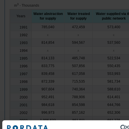
3
m
- Thousands
Water abstraction
Water treated
Water supplied via t
Years
for supply
for supply
public network
785,040
472,459
573,400
1991
1992
x
x
x
814,854
594,567
537,560
1993
1994
x
x
x
814,133
485,748
522,534
1995
833,775
507,856
550,435
1996
839,458
617,058
553,993
1997
872,339
715,535
581,734
1998
907,604
740,364
588,610
1999
952,491
788,906
614,401
2000
984,618
854,598
644,766
2001
996,973
857,162
652,306
2002
1,006,633
861,011
661,276
2003
1,019,517
754,881
667,205
2004