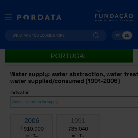
PT
EN
PORTUGAL
Water supply: water abstraction, water trea
water supplied/consumed (1991-2006)
Indicator
2006
1991
910,900
785,040
┴
3
3
m
- T...
m
- T...