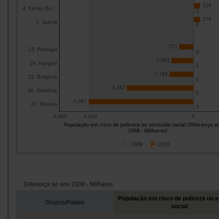
329
4. Países Bai...
0
318
5. Suécia
0
-721
23. Portugal
0
-1.093
24. Hungria
0
-1.189
25. Bulgária
0
-3.242
26. Roménia
0
-5.061
27. Polónia
0
-6.459
-5.000
0
População em risco de pobreza ou exclusão social (Diferença a
2008 - Milhares)
2008
2020
Diferença ao ano 2008 - Milhares
População em risco de pobreza ou 
Grupos/Países
social