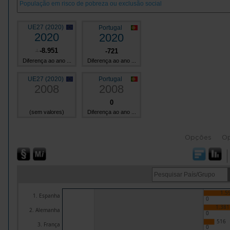
UE27 (2020)
Portugal
2020
2020
-8.951
-721
┴
Diferença ao ano ...
Diferença ao ano ...
UE27 (2020)
Portugal
2008
2008
0
(sem valores)
Diferença ao ano ...
Opções
O
1.5
1. Espanha
0
1.381
2. Alemanha
0
516
3. França
0