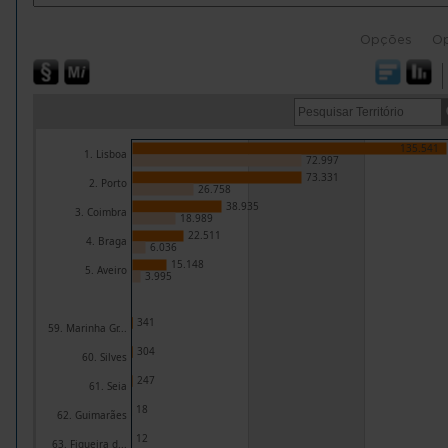
Opções
O
135.541
1. Lisboa
72.997
73.331
2. Porto
26.758
38.935
3. Coimbra
18.989
22.511
4. Braga
6.036
15.148
5. Aveiro
3.995
341
59. Marinha Gr...
304
60. Silves
247
61. Seia
18
62. Guimarães
12
63. Figueira d...