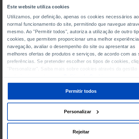
344
Melgaço
//
x
Este website utiliza cookies
Monção
//
//
x
Utilizamos, por definição, apenas os cookies necessários ao
Paredes de Coura
//
//
x
normal funcionamento do site, permitindo que navegue atrav
Ponte da Barca
//
//
x
mesmo. Ao "Permitir todos", autoriza a utilização de outro ti
543
Ponte de Lima
//
x
cookies, que permitem proporcionar uma melhor experiência
Valença
629
//
x
navegação, avaliar o desempenho do site ou apresentar as
541
3.803
Viana do Castelo
x
melhores ofertas de produtos e serviços, de acordo com as
Vila Nova de Cerveira
preferências. Se pretender escolher os tipos de cookies, cli
//
//
x
"Personalizar". Saiba mais sobre cookies através da gestão
6.036
27.884
Cávado
x
preferências ou da nossa
Política de Cookies
.
Amares
509
//
x
4.864
Barcelos
//
x
Permitir todos
Braga
6.036
22.511
x
Esposende
//
//
x
Dados de acordo com a versão 2024 da Nomenclat
Terras de Bouro
Personalizar
//
//
x
Unidades Territoriais para Fins Estatísticos (NUTS).
obter dados de NUTS II e III, versão 2013, atualizado
Vila Verde
//
//
x
Janeiro 2024, consulte o arquivo Excel disponível
aq
Ave
179
2.525
x
Fontes/Entidades: DGEEC/MECI, PORDATA
Rejeitar
Última actualização: 2026-01-12
Cabeceiras de Basto
//
//
x