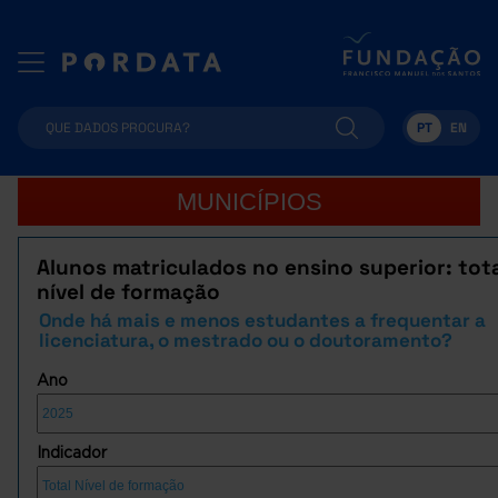
PT
EN
MUNICÍPIOS
Alunos matriculados no ensino superior: tota
nível de formação
Onde há mais e menos estudantes a frequentar a
licenciatura, o mestrado ou o doutoramento?
Ano
Indicador