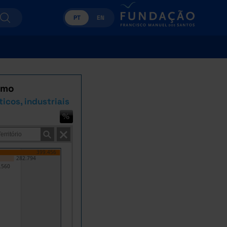
PT
EN
umo
icos, industriais
399.456
282.794
.560