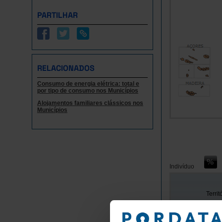
PARTILHAR
RELACIONADOS
Consumo de energia elétrica: total e
por tipo de consumo nos Municípios
Alojamentos familiares clássicos nos
Municípios
Indivíduo
Territ
Anos