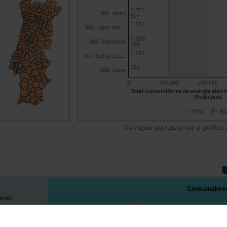
1.753
304. Alvito
507
1.351
305. Lajes das ...
1.260
306. Barrancos
398
1.181
307. Santa Cruz...
292
308. Corvo
0
100.000
200.000
Total Consumidores de energia elétri
(Indivíduo)
1970
20
Carregue aqui para ver o gráfico
Consumidores 
órios
Total
Doméstico
1970
2024
1970
2024