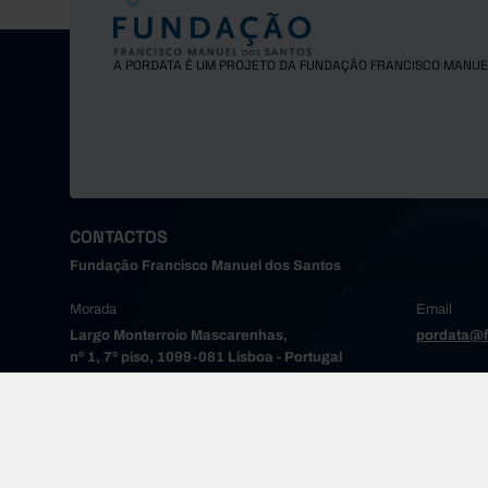
Gondoma
Maia
A PORDATA É UM PROJETO DA FUNDAÇÃO FRANCISCO MANUE
Matosinh
Oliveira
Paredes
Porto
Póvoa de
Santa Ma
CONTACTOS
Santo Tir
Fundação Francisco Manuel dos Santos
São João
Morada
Email
Trofa
Largo Monterroio Mascarenhas,
pordata@f
Vale de 
nº 1, 7º piso, 1099-081 Lisboa - Portugal
Valongo
Vila do 
Vila Nov
Alto Tâme
COPYRIGHT © 2024 FUNDAÇÃO FRANCISCO MANUEL DOS SANTOS.
TODOS OS DIREITOS RESERVADOS