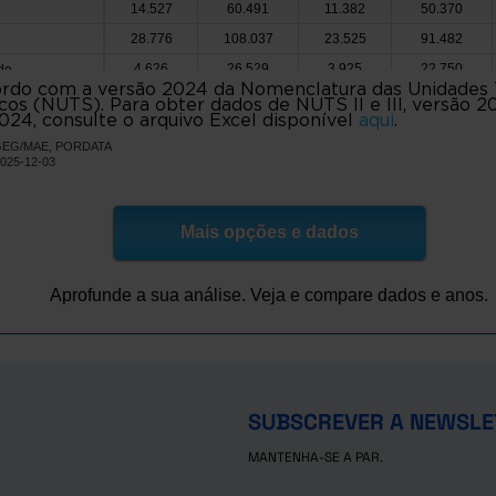
14.527
60.491
11.382
50.370
28.776
108.037
23.525
91.482
4.626
26.529
3.925
22.750
de
rdo com a versão 2024 da Nomenclatura das Unidades Te
e Bouro
485
5.376
330
4.638
icos (NUTS). Para obter dados de NUTS II e III, versão 20
024, consulte o arquivo Excel disponível
aqui
.
3.762
27.993
2.792
24.808
e
 DGEG/MAE, PORDATA
230.878
198.201
x
x
2025-12-03
1.294
10.863
1.026
9.683
as de Basto
4.607
29.451
3.784
25.794
Mais opções e dados
20.290
82.676
16.113
70.467
es
e Basto
373
5.314
287
4.823
Aprofunde a sua análise. Veja e compare dados e anos.
1.638
14.073
1.165
12.512
e Lanhoso
o Minho
1.031
8.734
841
7.700
15.740
68.270
11.773
57.342
a de Famalicão
11.497
9.880
//
//
SUBSCREVER A NEWSLE
1.006.637
849.382
politana do Porto
x
x
MANTENHA-SE A PAR.
3.651
12.785
3.087
11.149
7.549
18.954
6.224
16.003