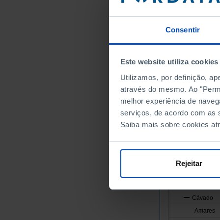
Portugal
Continente
Consentir
Norte
Alto Minho
Este website utiliza cookies
Arcos de
Utilizamos, por definição, a
Caminha
através do mesmo. Ao "Permit
Melgaço
melhor experiência de naveg
Monção
serviços, de acordo com as s
Paredes 
Saiba mais sobre cookies at
Ponte da
Ponte de
Valença
Rejeitar
Viana do
Vila Nov
Cávado
Amares