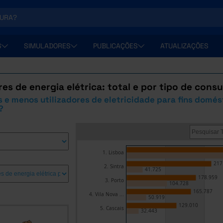
S
SIMULADORES
PUBLICAÇÕES
ATUALIZAÇÕES
s de energia elétrica: total e por tipo de cons
 e menos utilizadores de eletricidade para fins domést
?
1. Lisboa
217
2. Sintra
41.725
178.959
3. Porto
104.728
165.787
4. Vila Nova ...
50.919
129.010
5. Cascais
32.443