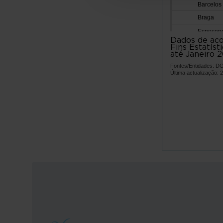
Barcelos
Braga
Esposen
Dados de aco
Terras d
Fins Estatíst
até Janeiro 2
Vila Verd
Fontes/Entidades:
Ave
Última actualização: 
Cabeceir
Fafe
Guimarã
Mondim d
Póvoa d
Vieira d
Vila Nov
Vizela
Área Metro
Arouca
Espinho