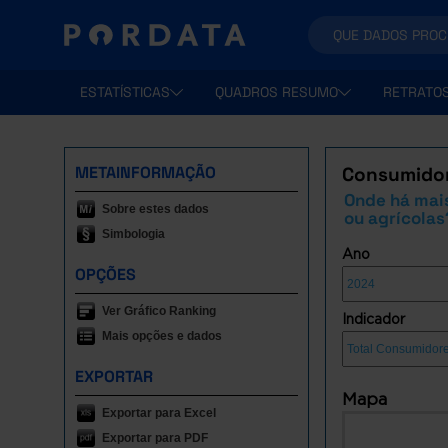
ESTATÍSTICAS
QUADROS RESUMO
RETRATO
METAINFORMAÇÃO
Consumidore
Onde há mais
Sobre estes dados
ou agrícolas
Simbologia
Ano
OPÇÕES
Ver Gráfico Ranking
Indicador
Mais opções e dados
EXPORTAR
Mapa
Exportar para Excel
Exportar para PDF