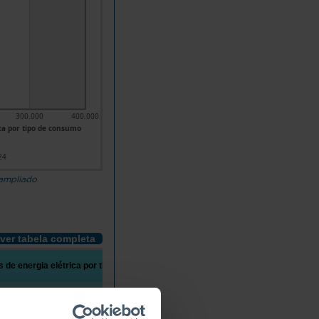
300.000
400.000
ca por tipo de consumo
24
 ampliado
ver tabela completa
de energia elétrica por tipo de consumo
Não doméstico
Indústria
Agricultu
1970
2024
1970
2024
1970