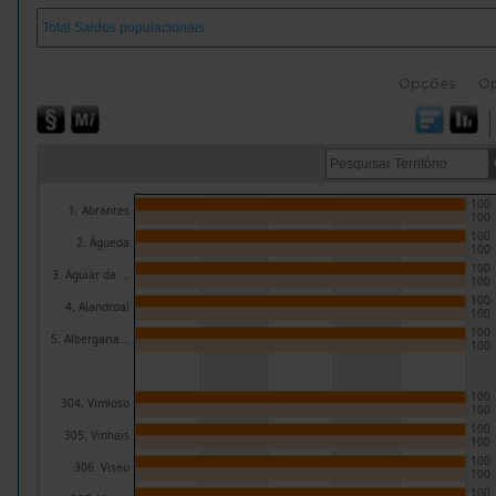
Opções
O
100
1. Abrantes
100
100
2. Águeda
100
100
3. Aguiar da ...
100
100
4. Alandroal
100
100
5. Albergaria...
100
100
304. Vimioso
100
100
305. Vinhais
100
100
306. Viseu
100
100