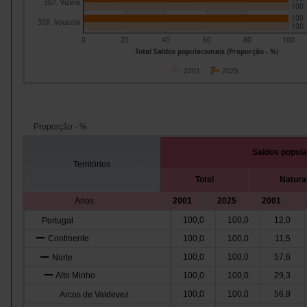
307. Vizela
100
100
308. Vouzela
100
0
20
40
60
80
100
Total Saldos populacionais (Proporção - %)
2001
2025
Proporção - %
Saldos popula
Territórios
Total
Natura
Anos
2001
2025
2001
100,0
100,0
12,0
Portugal
Continente
100,0
100,0
11,5
100,0
100,0
57,6
Norte
Alto Minho
100,0
100,0
29,3
100,0
100,0
56,9
Arcos de Valdevez