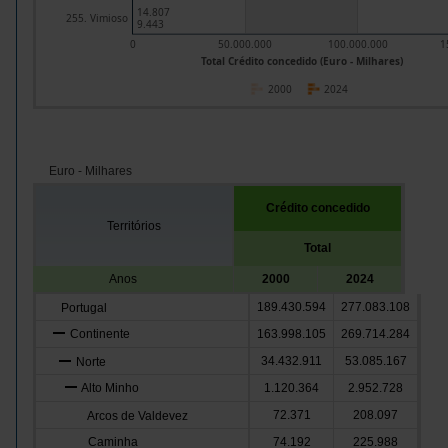
14.807
255. Vimioso
9.443
0
50.000.000
100.000.000
1
Total Crédito concedido (Euro - Milhares)
2000
2024
Euro - Milhares
Crédito concedido
Territórios
Total
Anos
2000
2024
189.430.594
277.083.108
Portugal
Continente
163.998.105
269.714.284
34.432.911
53.085.167
Norte
Alto Minho
1.120.364
2.952.728
72.371
208.097
Arcos de Valdevez
Caminha
74.192
225.988