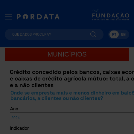
PT
EN
MUNICÍPIOS
Crédito concedido pelos bancos, caixas ec
e caixas de crédito agrícola mútuo: total, a 
e a não clientes
Onde se empresta mais e menos dinheiro em balc
bancários, a clientes ou não clientes?
Ano
Indicador