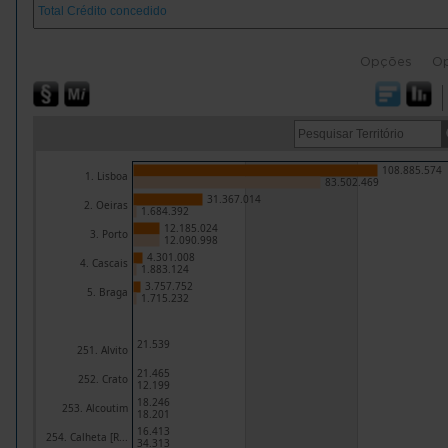
Opções
O
108.885.574
1. Lisboa
83.502.469
31.367.014
2. Oeiras
1.684.392
12.185.024
3. Porto
12.090.998
4.301.008
4. Cascais
1.883.124
3.757.752
5. Braga
1.715.232
21.539
251. Alvito
21.465
252. Crato
12.199
18.246
253. Alcoutim
18.201
16.413
254. Calheta [R...
34.313