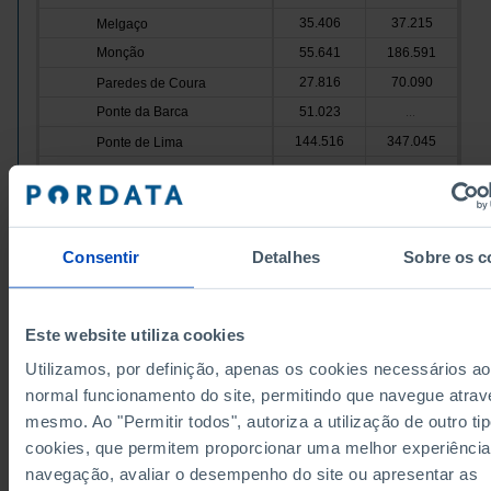
35.406
37.215
Melgaço
Monção
55.641
186.591
27.816
70.090
Paredes de Coura
Ponte da Barca
51.023
...
144.516
347.045
Ponte de Lima
Valença
64.025
175.055
570.111
1.593.003
Viana do Castelo
Vila Nova de Cerveira
25.263
...
Consentir
Detalhes
Sobre os c
2.855.421
6.157.525
Cávado
Amares
78.100
121.356
774.531
1.295.150
Barcelos
Este website utiliza cookies
Braga
1.715.232
3.757.752
Utilizamos, por definição, apenas os cookies necessários ao
113.214
332.217
Esposende
normal funcionamento do site, permitindo que navegue atrav
Fontes/Entidades: INE (até 2005) | BP; INE (a partir de 2006), PORDATA
Terras de Bouro
18.537
44.838
Última actualização: 2026-01-05
mesmo. Ao "Permitir todos", autoriza a utilização de outro ti
155.807
606.212
Vila Verde
cookies, que permitem proporcionar uma melhor experiência
Ave
6.050.664
x
navegação, avaliar o desempenho do site ou apresentar as