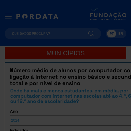
PT
EN
MUNICÍPIOS
Número médio de alunos por computador c
ligação à Internet no ensino básico e secund
total e por nível de ensino
Onde há mais e menos estudantes, em média, por
computador com internet nas escolas até ao 4.º, 6.
ou 12.º ano de escolaridade?
Ano
Indicador