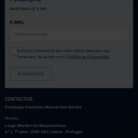
2,5
1,6
1,1
Porto
MANTENHA-SE A PAR.
Póvoa de Varzim
2,1
1,1
1,1
2,4
0,9
1,1
Santa Maria da Feira
E-MAIL
Santo Tirso
2,2
1,1
1,0
2,7
1,2
1,2
São João da Madeira
Trofa
2,4
1,1
1,1
Autorizo o tratamento dos meus dados pessoais aqui
2,8
1,0
1,0
Vale de Cambra
fornecidos, de acordo com a
Política de Privacidade*
Valongo
2,1
1,2
1,0
2,1
1,2
1,1
Vila do Conde
Vila Nova de Gaia
2,2
1,3
1,1
1,2
Alto Tâmega e Barroso
x
x
Boticas
1,5
0,9
1,0
CONTACTOS
2,4
1,7
1,1
Chaves
Fundação Francisco Manuel dos Santos
Montalegre
1,6
0,8
0,9
Morada
2,3
1,0
1,0
Ribeira de Pena
Largo Monterroio Mascarenhas,
Valpaços
1,7
1,0
0,9
nº 1, 7º piso, 1099-081 Lisboa - Portugal
1,9
1,0
1,0
Vila Pouca de Aguiar