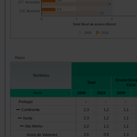
0,4
277. Arronches
1,8
0,4
278. Monforte
1,6
0
1
2
Total Nível de ensino (Rácio)
2009
2024
Rácio
Territórios
Ensino Básic
Total
Ciclo
Anos
2009
2024
2009
Portugal
x
x
x
Continente
2,3
1,2
1,1
2,3
1,2
1,1
Norte
Alto Minho
2,2
1,1
1,1
2,6
0,9
1,3
Arcos de Valdevez