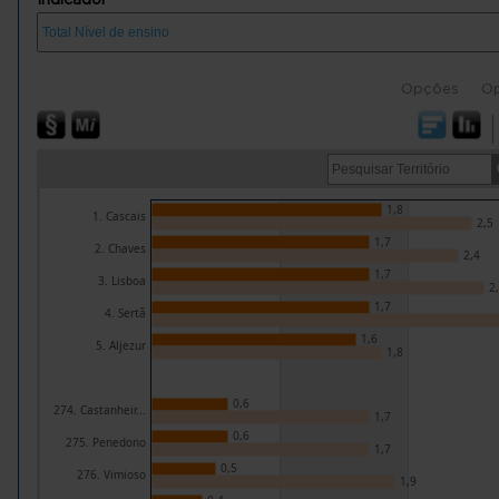
Opções
O
1,8
1. Cascais
2,5
1,7
2. Chaves
2,4
1,7
3. Lisboa
2
1,7
4. Sertã
1,6
5. Aljezur
1,8
0,6
274. Castanheir...
1,7
0,6
275. Penedono
1,7
0,5
276. Vimioso
1,9