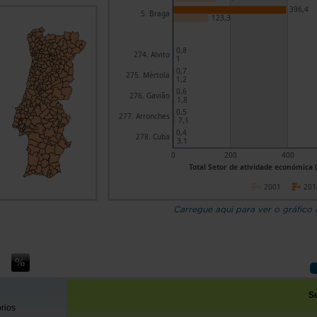
396,4
5. Braga
123,3
0,8
274. Alvito
1
0,7
275. Mértola
1,2
0,6
276. Gavião
1,8
0,5
277. Arronches
7,1
0,4
278. Cuba
3,1
0
200
400
Total Setor de atividade económica 
2001
201
Carregue aqui para ver o gráfico
Se
órios