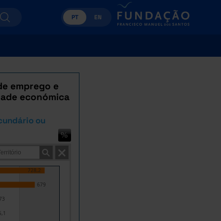
PT
EN
 de emprego e
idade económica
cundário ou
728,2
679
73
5,1