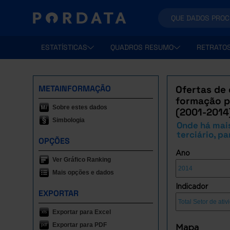
ESTATÍSTICAS
QUADROS RESUMO
RETRATO
METAINFORMAÇÃO
Ofertas de
formação pr
Sobre estes dados
(2001-2014
Simbologia
Onde há mais
terciário, p
OPÇÕES
Ano
Ver Gráfico Ranking
Mais opções e dados
Indicador
EXPORTAR
Exportar para Excel
Exportar para PDF
Mapa