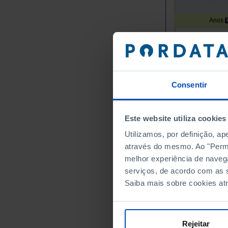
Anos
Portugal
Continente
Norte
Alto Minho
Consentir
Arcos de
Caminha
Este website utiliza cookies
Melgaço
Monção
Utilizamos, por definição, a
Paredes 
através do mesmo. Ao "Permit
melhor experiência de naveg
Ponte da
serviços, de acordo com as s
Ponte de
Saiba mais sobre cookies at
Valença
Viana do
Vila Nov
Rejeitar
Cávado