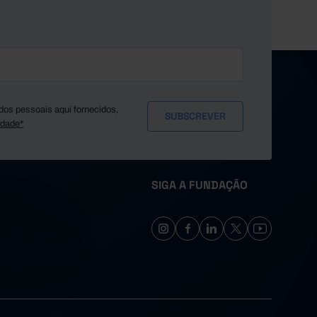
12,0
19,1
2,2
9,2
0,7
6,4
20,8
10,8
75,4
1,0
26,8
74,9
18,1
145,7
6,1
60,9
59,1
61,5
146,8
18,2
63,8
32,5
82,4
179,3
18,4
54,0
47,5
16,7
56,1
11,8
dos pessoais aqui fornecidos,
11,3
32,6
11,3
16,3
1,0
idade*
49,3
42,3
121,8
430,3
19,8
36,0
81,0
32,5
120,7
3,8
60,7
55,3
30,3
31,8
12,7
SIGA A FUNDAÇÃO
82,0
91,3
26,3
98,6
2,6
54,3
75,3
27,7
156,1
14,8
31,2
18,3
5,3
29,7
1,3
8,8
10,2
5,3
15,9
1,7
43,6
80,1
23,3
63,8
2,8
39,5
45,4
21,6
47,8
2,7
53,9
207,6
76,2
519,0
21,7