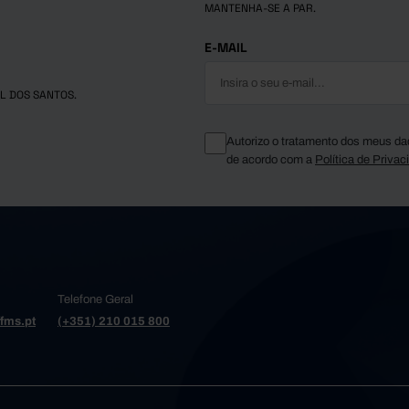
MANTENHA-SE A PAR.
15,3
28,6
0,5
0,3
18,3
96,2
0,0
0,0
E-MAIL
r
51,3
220,9
0,3
0,3
141,2
209,0
0,6
3,1
L DOS SANTOS.
os
164,9
212,0
0,3
0,2
82,5
104,0
0,1
0,4
 de Azeméis
Autorizo o tratamento dos meus da
23,8
49,3
0,1
0,5
de acordo com a
Política de Privac
190,8
473,0
0,0
0,4
 Varzim
72,3
229,4
0,0
27,8
103,7
87,5
0,0
0,3
ria da Feira
so
111,2
190,8
0,3
0,9
96,9
232,7
0,1
1,3
 da Madeira
Telefone Geral
38,2
47,9
0,3
0,0
fms.pt
(+351) 210 015 800
16,0
26,8
0,3
0,8
Cambra
70,6
148,1
0,9
4,2
64,3
113,3
0,5
20,1
Conde
a de Gaia
151,8
728,2
0,1
1,6