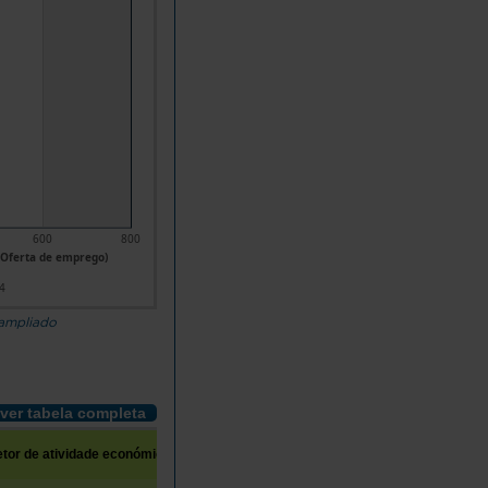
600
800
(Oferta de emprego)
4
 ampliado
ver tabela completa
tor de atividade económica