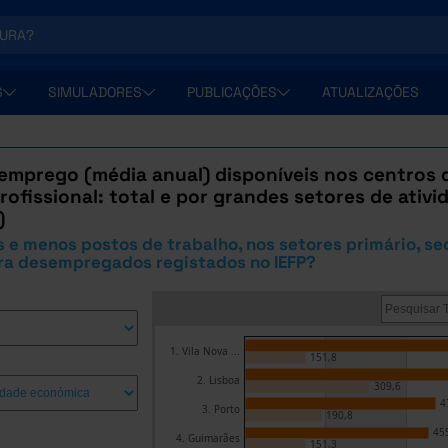
S
SIMULADORES
PUBLICAÇÕES
ATUALIZAÇÕES
 emprego (média anual) disponíveis nos centros
ofissional: total e por grandes setores de ativ
)
 e menos postos de trabalho, nos setores primário, se
ara desempregados registados no IEFP?
1. Vila Nova ...
151,8
2. Lisboa
309,6
4
3. Porto
190,8
45
4. Guimarães
151,3