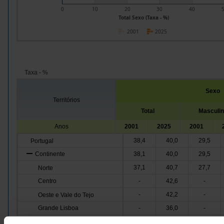
0
10
20
30
40
Total Sexo (Taxa - %)
2001
2025
Taxa - %
Sexo
Territórios
Total
Masculi
Anos
2001
2025
2001
38,4
40,0
29,5
Portugal
Continente
38,1
40,0
29,5
37,1
40,7
27,7
Norte
Centro
-
42,6
-
-
42,2
-
Oeste e Vale do Tejo
Grande Lisboa
-
36,0
-
-
38,5
-
Península de Setúbal