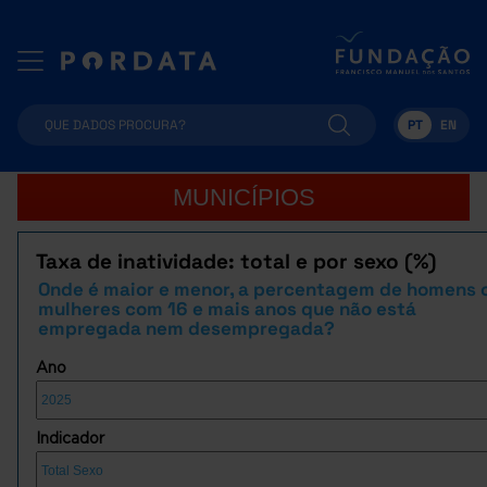
PT
EN
MUNICÍPIOS
Taxa de inatividade: total e por sexo (%)
Onde é maior e menor, a percentagem de homens 
mulheres com 16 e mais anos que não está
empregada nem desempregada?
Ano
Indicador