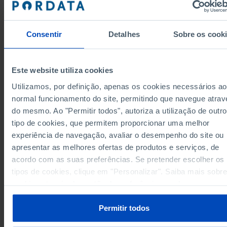
Alentejo
-
42,1
-
42,6
38,6
33,6
Algarve
Consentir
Detalhes
Sobre os cook
Região Autónoma dos Açores
46,1
38,6
29,3
46,1
38,6
29,3
Região Autónoma dos Açores
Região Autónoma da Madeira
43,7
39,5
32,0
Este website utiliza cookies
43,7
39,5
32,0
Região Autónoma da Madeira
Utilizamos, por definição, apenas os cookies necessários ao
Dados de acordo com a versão 2024 da Nomenclat
normal funcionamento do site, permitindo que navegue atrav
das Unidades Territoriais para Fins Estatísticos
do mesmo. Ao "Permitir todos", autoriza a utilização de outro
(NUTS). Para obter dados de NUTS II e III, versão 2
atualizados até Janeiro 2024, consulte o arquivo Ex
tipo de cookies, que permitem proporcionar uma melhor
disponível
aqui
.
experiência de navegação, avaliar o desempenho do site ou
Fontes/Entidades: INE, PORDATA
Última actualização: 2026-03-13
apresentar as melhores ofertas de produtos e serviços, de
Os valores apresentados ainda não estão de acordo com a revisão das Estimat
acordo com as suas preferências. Se pretender escolher os
da População Residente, divulgada pelo INE, a 22/06/2026. O INE prevê a revisã
destes dados para fevereiro de 2027.
tipos de cookies, clique em "Personalizar". Saiba mais sobre
cookies através da gestão de preferências ou da nossa
Política de Cookies
.
Permitir todos
RELACIONADOS