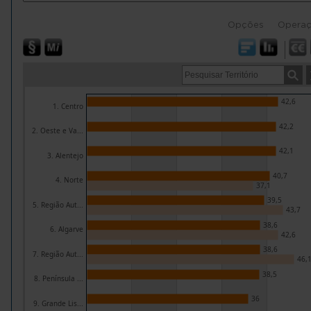
Opções
Opera
42,6
1. Centro
42,2
2. Oeste e Va...
42,1
3. Alentejo
40,7
4. Norte
37,1
39,5
5. Região Aut...
43,7
38,6
6. Algarve
42,6
38,6
7. Região Aut...
46,
38,5
8. Península ...
36
9. Grande Lis...