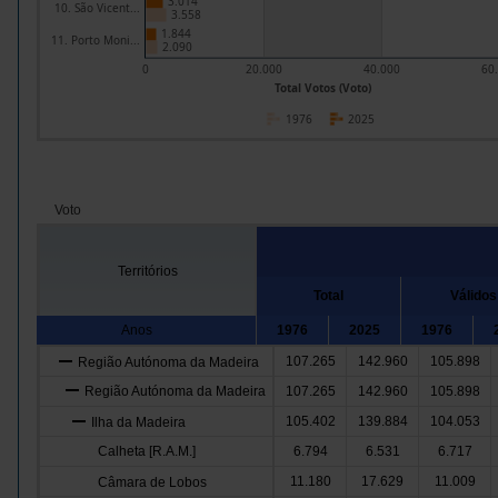
3.014
10. São Vicent...
3.558
1.844
11. Porto Moni...
2.090
0
20.000
40.000
60
Total Votos (Voto)
1976
2025
Voto
Territórios
Total
Válidos
Anos
1976
2025
1976
107.265
142.960
105.898
Região Autónoma da Madeira
Região Autónoma da Madeira
107.265
142.960
105.898
105.402
139.884
104.053
Ilha da Madeira
Calheta [R.A.M.]
6.794
6.531
6.717
11.180
17.629
11.009
Câmara de Lobos