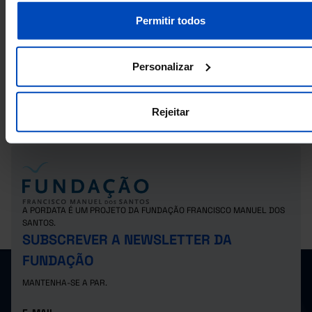
Política de Cookies
.
Permitir todos
RELACIONADOS
Votos nas eleições para a Assembleia da República: total, válidos, branco
Personalizar
nulos nos Municípios
Eleitores nas eleições para a Assembleia Legislativa da Região Autónom
Madeira: total, votantes e abstenção nos Municípios
Rejeitar
A PORDATA É UM PROJETO DA FUNDAÇÃO FRANCISCO MANUEL DOS
SANTOS.
SUBSCREVER A NEWSLETTER DA
FUNDAÇÃO
MANTENHA-SE A PAR.