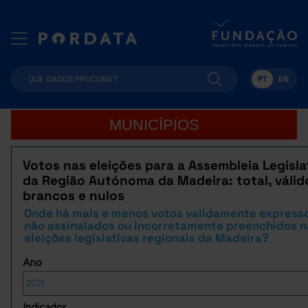
PT
EN
MUNICÍPIOS
Votos nas eleições para a Assembleia Legisla
da Região Autónoma da Madeira: total, válid
brancos e nulos
Onde há mais e menos votos validamente expresso
não assinalados ou incorretamente preenchidos n
eleições legislativas regionais da Madeira?
Ano
Indicador