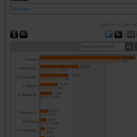
Opções
Opera
59.055
1. Funchal
47.291
23.956
2. Santa Cruz...
10.317
17.629
3. Câmara de ...
11.180
11.071
4. Machico
8.192
7.486
5. Ribeira Br...
5.898
5.207
7. Ponta do S...
4.574
4.091
8. Santana
5.508
3.076
9. Porto Sant...
1.863