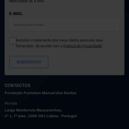
MANTENHA-SE A PAR.
Póvoa de Varzim
28.766
18.136
2.453
59.582
29.860
3.780
Santa Maria da Feira
E-MAIL
Santo Tirso
54.082
26.087
4.611
10.409
5.174
1.045
São João da Madeira
Trofa
//
//
//
Autorizo o tratamento dos meus dados pessoais aqui
13.675
9.499
689
Vale de Cambra
fornecidos, de acordo com a
Política de Privacidade*
Valongo
34.781
14.770
4.440
35.184
17.249
3.291
Vila do Conde
Vila Nova de Gaia
135.468
58.388
17.501
67.922
46.786
2.880
Alto Tâmega e Barroso
Boticas
4.450
3.088
173
CONTACTOS
25.284
17.154
1.349
Chaves
Fundação Francisco Manuel dos Santos
Montalegre
9.789
6.021
464
Morada
4.722
3.262
124
Ribeira de Pena
Largo Monterroio Mascarenhas,
Valpaços
14.418
11.514
314
nº 1, 7º piso, 1099-081 Lisboa - Portugal
9.259
5.747
456
Vila Pouca de Aguiar