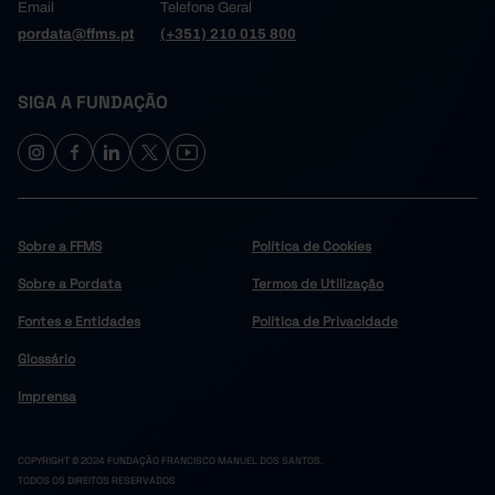
Tâmega e Sousa
198.963
111.808
13.225
Email
Telefone Geral
26.400
13.788
1.766
Amarante
pordata@ffms.pt
(+351) 210 015 800
Baião
11.866
5.372
738
8.737
4.704
515
Castelo de Paiva
SIGA A FUNDAÇÃO
Celorico de Basto
11.584
8.007
555
13.197
8.531
611
Cinfães
Felgueiras
24.414
12.582
1.562
19.054
9.593
1.439
Lousada
Marco de Canaveses
22.554
13.183
1.276
Sobre a FFMS
Política de Cookies
21.100
13.289
1.684
Paços de Ferreira
Sobre a Pordata
Termos de Utilização
Penafiel
32.438
17.695
2.845
Fontes e Entidades
Política de Privacidade
7.619
5.064
234
Resende
Glossário
Douro
139.473
88.322
8.931
10.698
6.593
495
Alijó
Imprensa
Armamar
4.987
3.692
269
6.176
4.466
206
Carrazeda de Ansiães
COPYRIGHT © 2024 FUNDAÇÃO FRANCISCO MANUEL DOS SANTOS.
Freixo de Espada à Cinta
3.337
1.855
260
TODOS OS DIREITOS RESERVADOS