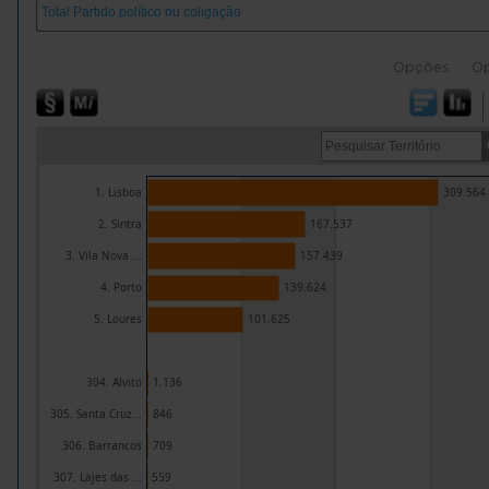
Opções
O
1. Lisboa
309.564
2. Sintra
167.537
3. Vila Nova ...
157.439
4. Porto
139.624
5. Loures
101.625
304. Alvito
1.136
305. Santa Cruz...
846
306. Barrancos
709
307. Lajes das ...
559