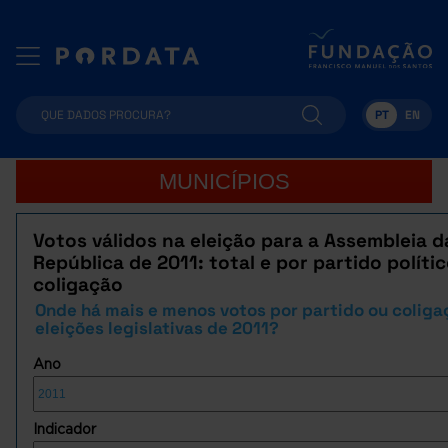
PT
EN
MUNICÍPIOS
Votos válidos na eleição para a Assembleia d
República de 2011: total e por partido políti
coligação
Onde há mais e menos votos por partido ou coliga
eleições legislativas de 2011?
Ano
Indicador