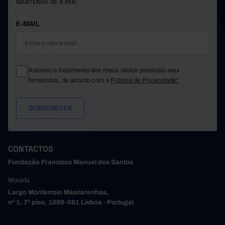
MANTENHA-SE A PAR.
Póvoa de Varzim
32.070
1.485
4.525
72.185
4.408
6.861
Santa Maria da Feira
E-MAIL
Santo Tirso
41.083
1.738
3.535
11.844
720
1.343
São João da Madeira
Trofa
20.799
849
2.116
Autorizo o tratamento dos meus dados pessoais aqui
13.217
555
2.584
Vale de Cambra
fornecidos, de acordo com a
Política de Privacidade*
Valongo
47.966
2.910
4.462
38.966
2.162
3.541
Vila do Conde
Vila Nova de Gaia
157.439
10.004
16.565
54.243
1.024
4.355
Alto Tâmega e Barroso
Boticas
3.813
35
150
CONTACTOS
22.487
570
1.906
Chaves
Fundação Francisco Manuel dos Santos
Montalegre
6.655
97
363
Morada
3.773
55
341
Ribeira de Pena
Largo Monterroio Mascarenhas,
Valpaços
9.645
130
910
nº 1, 7º piso, 1099-081 Lisboa - Portugal
7.870
137
685
Vila Pouca de Aguiar