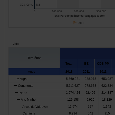
308. Corvo
188
0
100.000
200.000
300.000
Total Partido político ou coligação (Voto)
2011
Voto
Territórios
Total
BE
CDS-PP
Anos
2011
2011
2011
5.360.221
288.973
653.987
Portugal
Continente
5.111.627
278.673
622.334
1.974.424
92.496
214.337
Norte
Alto Minho
129.158
5.925
18.129
11.574
297
1.142
Arcos de Valdevez
Caminha
8.934
542
915