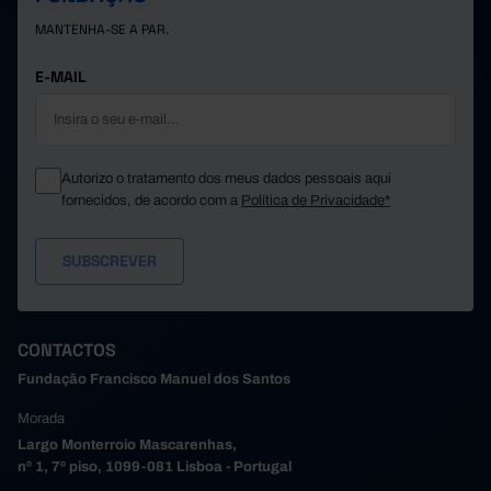
212.845
97.115
19.651
Porto
MANTENHA-SE A PAR.
Póvoa de Varzim
29.858
18.287
1.239
60.397
28.697
3.543
Santa Maria da Feira
E-MAIL
Santo Tirso
55.634
24.836
3.072
11.005
4.940
682
São João da Madeira
Trofa
//
//
//
Autorizo o tratamento dos meus dados pessoais aqui
14.075
8.701
324
Vale de Cambra
fornecidos, de acordo com a
Política de Privacidade*
Valongo
37.434
15.542
2.899
35.930
16.685
1.843
Vila do Conde
Vila Nova de Gaia
136.620
55.576
10.173
63.152
44.089
1.606
Alto Tâmega e Barroso
Boticas
4.413
3.124
78
CONTACTOS
24.038
16.658
536
Chaves
Fundação Francisco Manuel dos Santos
Montalegre
8.902
5.416
449
Morada
4.156
2.977
117
Ribeira de Pena
Largo Monterroio Mascarenhas,
Valpaços
13.121
10.428
156
nº 1, 7º piso, 1099-081 Lisboa - Portugal
8.522
5.486
270
Vila Pouca de Aguiar