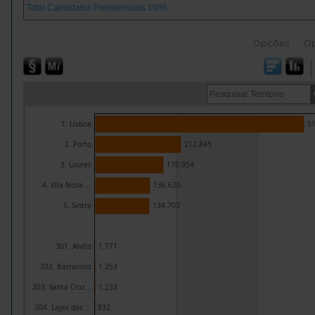
Opções
O
1. Lisboa
51
2. Porto
212.845
3. Loures
170.954
4. Vila Nova ...
136.620
5. Sintra
134.703
301. Alvito
1.771
302. Barrancos
1.253
303. Santa Cruz...
1.233
304. Lajes das ...
832