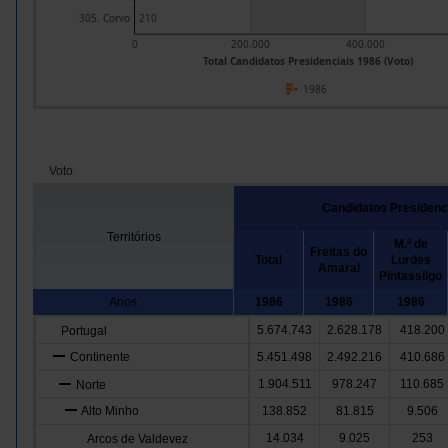
305. Corvo
210
0
200.000
400.000
Total Candidatos Presidenciais 1986 (Voto)
1986
Voto
Candidatos Presidenc
Territórios
M.ª de
Freitas do
Total
Lurdes
Amaral
Pintassilgo
Anos
1986
1986
1986
5.674.743
2.628.178
418.200
Portugal
Continente
5.451.498
2.492.216
410.686
1.904.511
978.247
110.685
Norte
Alto Minho
138.852
81.815
9.506
14.034
9.025
253
Arcos de Valdevez