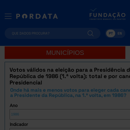
PT
EN
MUNICÍPIOS
Votos válidos na eleição para a Presidência 
República de 1986 (1.ª volta): total e por ca
Presidencial
Onde há mais e menos votos para eleger cada can
a Presidente da República, na 1.ª volta, em 1986?
Ano
Indicador