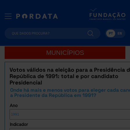
PT
EN
MUNICÍPIOS
Votos válidos na eleição para a Presidência 
República de 1991: total e por candidato
Presidencial
Onde há mais e menos votos para eleger cada can
a Presidente da República em 1991?
Ano
Indicador