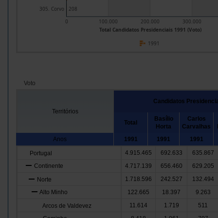
305. Corvo
208
0
100.000
200.000
300.000
Total Candidatos Presidenciais 1991 (Voto)
1991
Voto
Candidatos Presidenci
Territórios
Basílio
Carlos
Total
Horta
Carvalhas
Anos
1991
1991
1991
4.915.465
692.633
635.867
Portugal
Continente
4.717.139
656.460
629.205
1.718.596
242.527
132.494
Norte
Alto Minho
122.665
18.397
9.263
11.614
1.719
511
Arcos de Valdevez