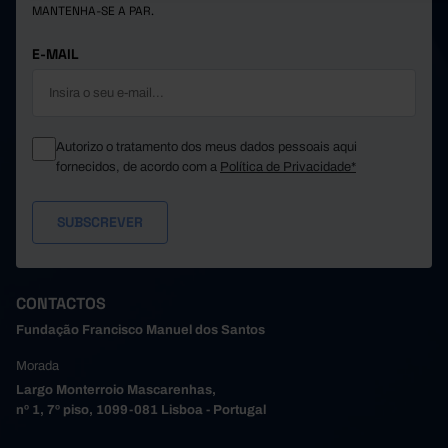
MANTENHA-SE A PAR.
Póvoa de Varzim
26.819
5.579
1.527
58.985
8.103
3.270
Santa Maria da Feira
E-MAIL
Santo Tirso
52.995
6.500
3.735
9.910
1.615
656
São João da Madeira
Trofa
//
//
//
Autorizo o tratamento dos meus dados pessoais aqui
13.046
2.589
586
Vale de Cambra
fornecidos, de acordo com a
Política de Privacidade*
Valongo
35.547
3.842
3.826
33.838
4.412
2.511
Vila do Conde
Vila Nova de Gaia
125.772
14.514
11.951
51.357
10.719
2.216
Alto Tâmega e Barroso
Boticas
3.523
666
158
CONTACTOS
20.748
4.519
936
Chaves
Fundação Francisco Manuel dos Santos
Montalegre
7.337
1.072
356
Morada
3.321
568
125
Ribeira de Pena
Largo Monterroio Mascarenhas,
Valpaços
9.374
2.612
262
nº 1, 7º piso, 1099-081 Lisboa - Portugal
7.054
1.282
379
Vila Pouca de Aguiar