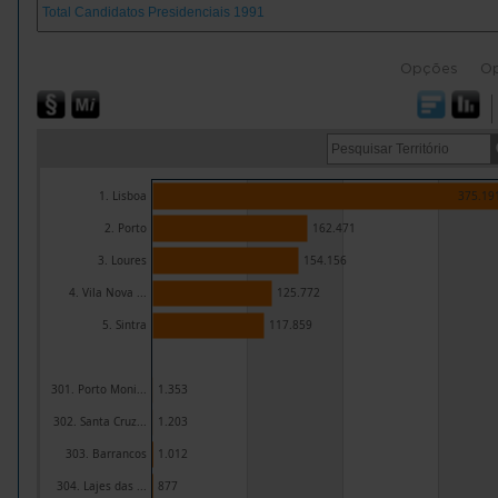
Opções
O
1. Lisboa
375.19
2. Porto
162.471
3. Loures
154.156
4. Vila Nova ...
125.772
5. Sintra
117.859
301. Porto Moni...
1.353
302. Santa Cruz...
1.203
303. Barrancos
1.012
304. Lajes das ...
877