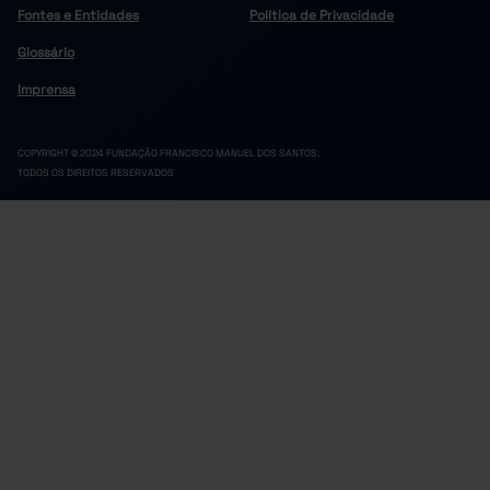
1,68
2021
Fontes e Entidades
Política de Privacidade
0,95
2022
Glossário
1,37
2023
Imprensa
1,07
2024
1,48
2025
COPYRIGHT © 2024 FUNDAÇÃO FRANCISCO MANUEL DOS SANTOS.
TODOS OS DIREITOS RESERVADOS