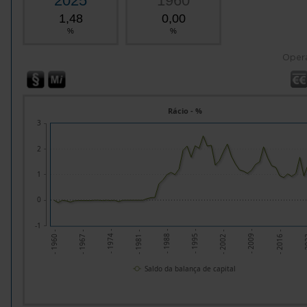
2025
1960
1,48
0,00
%
%
Oper
Rácio - %
3
2
1
0
-1
- 2009 -
- 2002 -
- 1995 -
- 1988 -
- 1981 -
- 1974 -
- 2
- 1967 -
- 2016 -
- 1960 -
Saldo da balança de capital