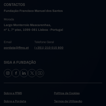
CONTACTOS
1,42
2005
1,19
2006
Fundação Francisco Manuel dos Santos
1,14
2007
Morada
1,05
2008
Largo Monterroio Mascarenhas,
1,17
2009
nº 1, 7º piso, 1099-081 Lisboa - Portugal
1,40
2010
Email
Telefone Geral
1,50
2011
pordata@ffms.pt
(+351) 210 015 800
2,09
2012
1,66
2013
1,35
SIGA A FUNDAÇÃO
2014
1,29
2015
0,96
2016
0,89
2017
1,03
2018
Sobre a FFMS
Política de Cookies
0,93
2019
1,05
2020
Sobre a Pordata
Termos de Utilização