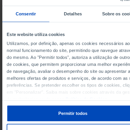
-0,01
1972
Consentir
Detalhes
Sobre os coo
0,00
1973
-0,01
1974
0,00
1975
Este website utiliza cookies
-0,05
1976
Utilizamos, por definição, apenas os cookies necessários ao
0,00
1977
normal funcionamento do site, permitindo que navegue atrav
0,00
1978
do mesmo. Ao "Permitir todos", autoriza a utilização de outro
Fontes/Entidades: BdP, PORDATA
0,00
1979
Última actualização: 2026-02-20
de cookies, que permitem proporcionar uma melhor experiên
0,00
1980
de navegação, avaliar o desempenho do site ou apresentar 
0,00
1981
melhores ofertas de produtos e serviços, de acordo com as
0,00
preferências. Se pretender escolher os tipos de cookies, cli
1982
em "Personalizar". Saiba mais sobre cookies através da ges
0,06
1983
RELACIONADOS
de preferências ou da nossa
Política de Cookies
.
0,10
1984
Investimento: Formação bruta de capital fixo em % do PIB em Portugal
0,11
1985
Permitir todos
0,64
1986
0,79
1987