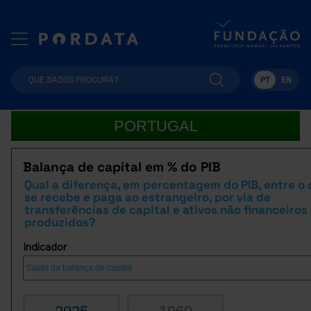
PT
EN
PORTUGAL
Balança de capital em % do PIB
Qual a diferença, em percentagem do PIB, entre o
se recebe e paga ao estrangeiro, por via de
transferências de capital e ativos não financeiros
produzidos?
Indicador