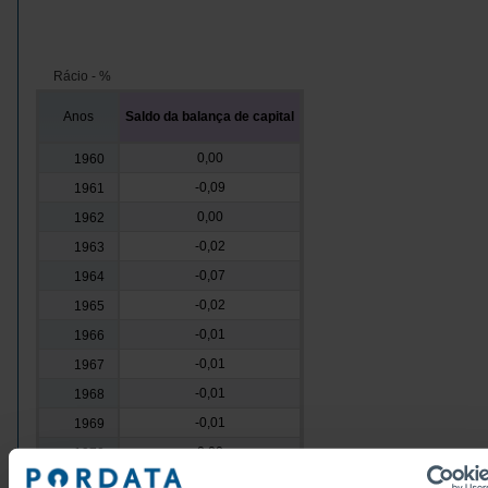
Rácio - %
Anos
Saldo da balança de capital
0,00
1960
-0,09
1961
0,00
1962
-0,02
1963
-0,07
1964
-0,02
1965
-0,01
1966
-0,01
1967
-0,01
1968
-0,01
1969
0,00
1970
0,00
1971