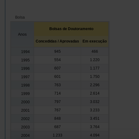
Bolsa
Bolsas de Doutoramento
Anos
Concedidas / Aprovadas
Em execução
945
466
1994
554
1.220
1995
607
1.177
1996
601
1.750
1997
763
2.296
1998
714
2.614
1999
797
3.032
2000
767
3.233
2001
848
3.451
2002
687
3.764
2003
1.233
4.094
2004