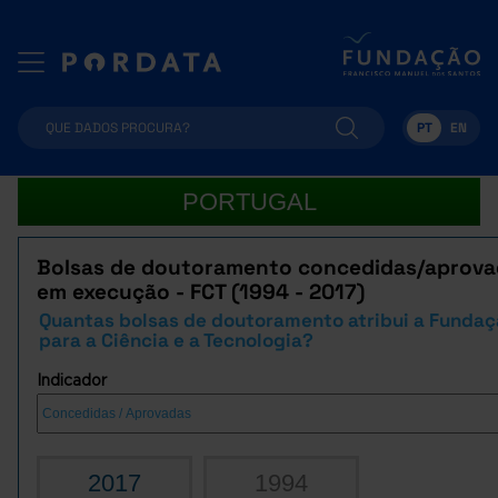
PT
EN
PORTUGAL
Bolsas de doutoramento concedidas/aprova
em execução - FCT (1994 - 2017)
Quantas bolsas de doutoramento atribui a Funda
para a Ciência e a Tecnologia?
Indicador
2017
1994