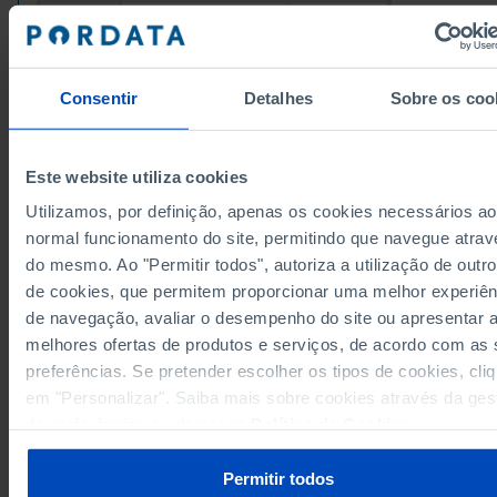
1.195
4.060
2005
1.741
4.671
2006
2.030
5.591
2007
Consentir
Detalhes
Sobre os coo
1.962
6.736
2008
1.926
7.831
2009
1.680
8.636
2010
Este website utiliza cookies
1.631
8.676
2011
Utilizamos, por definição, apenas os cookies necessários ao
1.252
8.335
2012
normal funcionamento do site, permitindo que navegue atrav
Fontes/Entidades: FCT/MECI, PORDATA
685
7.520
2013
┴
┴
do mesmo. Ao "Permitir todos", autoriza a utilização de outro
Última actualização: 2022-12-21
875
6.156
2014
(R)
de cookies, que permitem proporcionar uma melhor experiên
de navegação, avaliar o desempenho do site ou apresentar 
896
5.577
2015
(R)
melhores ofertas de produtos e serviços, de acordo com as
1.329
4.642
2016
preferências. Se pretender escolher os tipos de cookies, cli
1.387
4.817
2017
RELACIONADOS
em "Personalizar". Saiba mais sobre cookies através da ges
de preferências ou da nossa
Política de Cookies
.
Bolsas de doutoramento concedidas: total e por área científica - FCT (1994
2015) em Portugal
Pessoal total (ETI) em atividades de investigação e desenvolvimento (I&D):
Permitir todos
e por setor de execução em Portugal