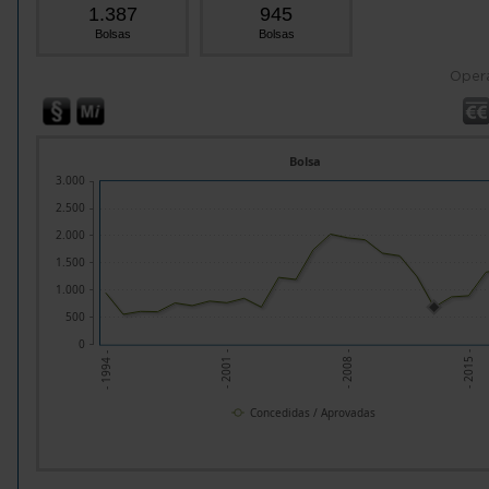
1.387
945
Bolsas
Bolsas
Oper
Bolsa
3.000
2.500
2.000
1.500
1.000
500
0
- 2001 -
- 2008 -
- 2015 -
- 1994 -
Concedidas / Aprovadas