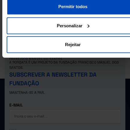
Computadores com ligação à Internet no ensino básico e secundário priv
total e por nível de ensino - Continente em Portugal
Permitir todos
Estabelecimentos nos ensinos pré-escolar, básico e secundário público: t
por nível de ensino em Portugal
Personalizar
Rejeitar
A PORDATA É UM PROJETO DA FUNDAÇÃO FRANCISCO MANUEL DOS
SANTOS.
SUBSCREVER A NEWSLETTER DA
FUNDAÇÃO
MANTENHA-SE A PAR.
E-MAIL