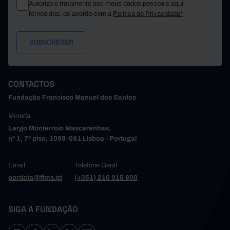
Autorizo o tratamento dos meus dados pessoais aqui
fornecidos, de acordo com a
Política de Privacidade*
CONTACTOS
Fundação Francisco Manuel dos Santos
Morada
Largo Monterroio Mascarenhas,
nº 1, 7º piso, 1099-081 Lisboa - Portugal
Email
Telefone Geral
pordata@ffms.pt
(+351) 210 015 800
SIGA A FUNDAÇÃO