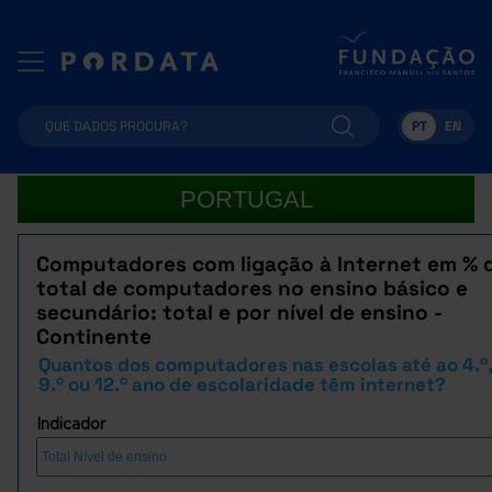
PT
EN
PORTUGAL
Computadores com ligação à Internet em % 
total de computadores no ensino básico e
secundário: total e por nível de ensino -
Continente
Quantos dos computadores nas escolas até ao 4.º, 
9.º ou 12.º ano de escolaridade têm internet?
Indicador