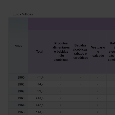
Euro - Milhões
Produtos
Hab
Bebidas
Anos
alimentares
Vestuário
alcoólicas,
Total
e bebidas
e
elet
tabaco e
não
calçado
gás 
narcóticos
alcoólicas
comb
361,4
1960
x
-
x
374,7
1961
x
-
x
399,9
1962
x
-
x
413,6
1963
x
-
x
442,5
1964
x
-
x
513,3
1965
x
-
x