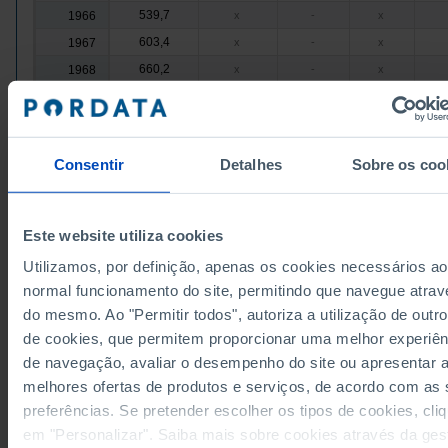
539,7
1966
x
-
x
603,4
1967
x
-
x
660,2
1968
x
-
x
676,5
1969
x
-
x
763,5
1970
x
-
x
860,4
1971
x
-
x
Consentir
Detalhes
Sobre os coo
962,7
1972
x
-
x
1.187,8
1973
x
-
x
1.547,6
1974
x
-
x
Este website utiliza cookies
1.790,0
1975
x
-
x
Utilizamos, por definição, apenas os cookies necessários ao
2.097,8
1976
x
-
x
normal funcionamento do site, permitindo que navegue atrav
2.567,2
do mesmo. Ao "Permitir todos", autoriza a utilização de outro
1977
x
-
x
de cookies, que permitem proporcionar uma melhor experiên
3.130,0
1978
x
-
x
Fontes/Entidades: INE, PORDATA
de navegação, avaliar o desempenho do site ou apresentar 
3.989,7
1979
x
-
x
Última actualização: 2025-10-13
melhores ofertas de produtos e serviços, de acordo com as
5.179,7
1980
x
-
x
preferências. Se pretender escolher os tipos de cookies, cli
6.486,1
1981
x
-
x
em "Personalizar". Saiba mais sobre cookies através da ges
7.821,7
x
-
x