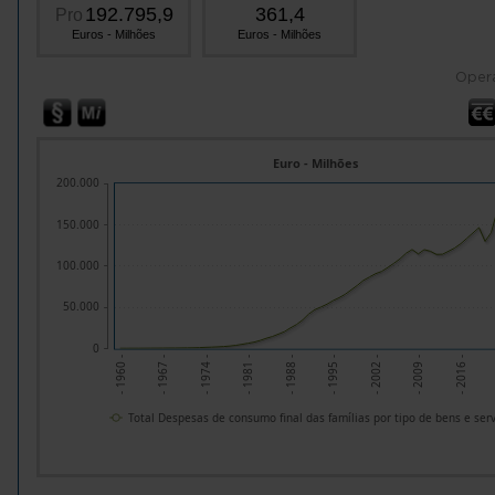
192.795,9
361,4
Pro
Euros - Milhões
Euros - Milhões
Oper
Euro - Milhões
200.000
150.000
100.000
50.000
0
- 1960 -
- 1967 -
- 1974 -
- 1981 -
- 1988 -
- 1995 -
- 2002 -
- 2009 -
- 2016 -
Total Despesas de consumo final das famílias por tipo de bens e serv