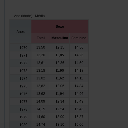
Ano (idade) - Média
Sexo
Anos
Total
Masculino
Feminino
13,50
12,15
14,56
1970
13,20
11,85
14,26
1971
13,61
12,36
14,59
1972
13,18
11,90
14,18
1973
13,02
11,62
14,11
1974
13,62
12,06
14,84
1975
13,62
11,94
14,96
1976
14,09
12,34
15,49
1977
14,15
12,54
15,43
1978
14,60
13,00
15,87
1979
14,74
13,10
16,06
1980