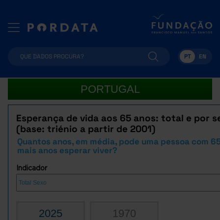
PT
EN
PORTUGAL
Esperança de vida aos 65 anos: total e por s
(base: triénio a partir de 2001)
Quantos anos, em média, pode uma pessoa com 65
mais anos esperar viver?
Indicador
2025
1970