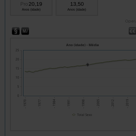
20,19
13,50
Pro
Anos (idade)
Anos (idade)
Oper
Ano (idade) - Média
25
20
15
10
5
0
- 1977 -
- 1984 -
- 1991 -
- 1998 -
- 2005 -
- 2012 -
- 2019 -
- 1970 -
Total Sexo