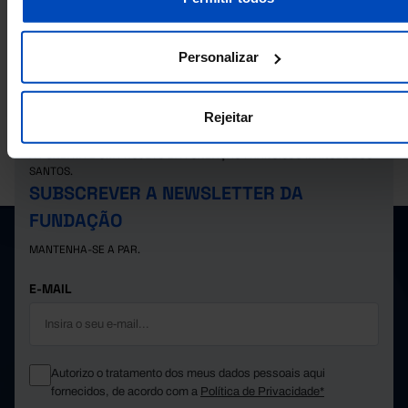
Nados-vivos de mães residentes em Portugal: total e por nacionalidade 
em Portugal
Personalizar
Rejeitar
A PORDATA É UM PROJETO DA FUNDAÇÃO FRANCISCO MANUEL DOS
SANTOS.
SUBSCREVER A NEWSLETTER DA
FUNDAÇÃO
MANTENHA-SE A PAR.
E-MAIL
Autorizo o tratamento dos meus dados pessoais aqui
fornecidos, de acordo com a
Política de Privacidade*