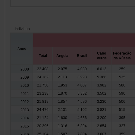
Indivíduo
Anos
Cabo
Federação
Total
Angola
Brasil
Verde
da Rússia
22.408
2.075
4.080
6.013
259
2008
24.182
2.113
3.993
5.368
535
2009
21.750
1.953
4.007
3.982
580
2010
23.238
1.870
5.352
3.502
590
2011
21.819
1.857
4.596
3.230
506
2012
24.476
2.131
5.102
3.821
515
2013
21.124
1.630
4.656
3.200
395
2014
20.396
1.316
6.394
2.854
327
2015
25.104
1.507
7.804
3.607
359
2016