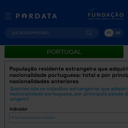
PT
EN
PORTUGAL
População residente estrangeira que adquir
nacionalidade portuguesa: total e por princi
nacionalidades anteriores
Quantos são os cidadãos estrangeiros que adquir
nacionalidade portuguesa, por principais países 
origem?
Indicador