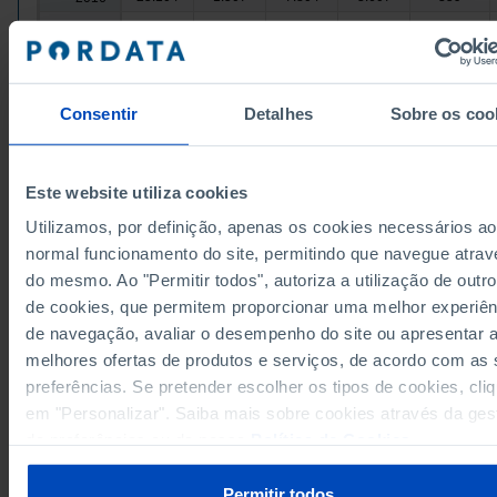
18.022
1.225
6.084
2.591
194
2017
21.333
1.438
6.928
3.640
272
2018
21.099
1.387
6.468
3.462
196
2019
Consentir
Detalhes
Sobre os coo
32.147
2.118
10.109
4.701
368
2020
24.516
1.587
7.736
2.913
228
2021
20.844
1.598
6.404
2.225
216
2022
Este website utiliza cookies
16.985
1.287
5.473
1.539
112
2023
Utilizamos, por definição, apenas os cookies necessários ao
20.624
2.003
7.187
2.265
245
2024
normal funcionamento do site, permitindo que navegue atrav
Fontes/Entidades: INE | DGPJ/MJ, PORDATA
do mesmo. Ao "Permitir todos", autoriza a utilização de outro
Última actualização: 2025-11-17
de cookies, que permitem proporcionar uma melhor experiên
de navegação, avaliar o desempenho do site ou apresentar 
melhores ofertas de produtos e serviços, de acordo com as
preferências. Se pretender escolher os tipos de cookies, cli
em "Personalizar". Saiba mais sobre cookies através da ges
RELACIONADOS
de preferências ou da nossa
Política de Cookies
.
População estrangeira com estatuto legal de residente: total e por algum
nacionalidades em Portugal
Permitir todos