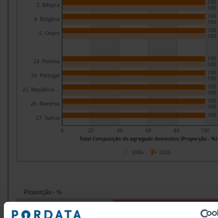
100
3. Bélgica
100
100
4. Bulgária
100
100
5. Chipre
100
100
23. Polónia
100
100
24. Portugal
100
100
25. República ...
100
100
26. Roménia
100
100
27. Suécia
0
20
40
60
80
100
Total Composição do agregado doméstico (Proporção - %)
2006
2025
Proporção - %