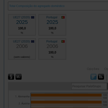
UE27 (2020)
Portugal
2025
2025
100,0
100,0
%
%
UE27 (2020)
Portugal
2006
2006
100,0
(sem valores)
%
Opções
O
100
1. Alemanha
100
100
2. Áustria
100