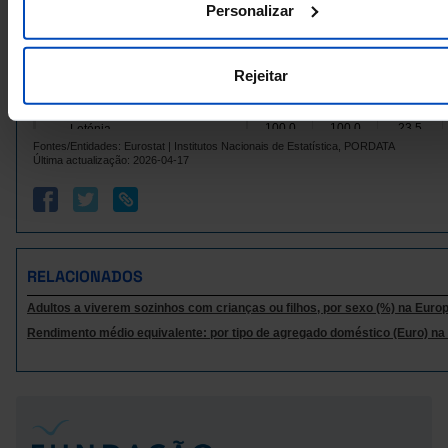
Personalizar
100,0
100,0
25,7
Grécia
Hungria
100,0
100,0
25,7
Rejeitar
100,0
100,0
21,6
Irlanda
Itália
100,0
100,0
28,7
100,0
100,0
23,5
Letónia
Fontes/Entidades: Eurostat | Institutos Nacionais de Estatística, PORDATA
Lituânia
100,0
100,0
26,4
Última actualização: 2026-04-17
100,0
100,0
31,2
Luxemburgo
Malta
100,0
100,0
13,0
100,0
100,0
34,8
Países Baixos
Polónia
100,0
100,0
18,9
RELACIONADOS
100,0
100,0
17,0
Portugal
Adultos a viverem sozinhos com crianças ou filhos, por sexo (%) na Euro
República Checa
100,0
100,0
25,4
Rendimento médio equivalente: por tipo de agregado doméstico (Euro) na
100,0
100,0
19,7
Roménia
Suécia
100,0
x
x
100,0
31,3
Reino Unido
x