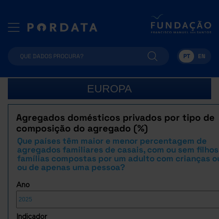
PT
EN
EUROPA
Agregados domésticos privados por tipo de
composição do agregado (%)
Que países têm maior e menor percentagem de
agregados familiares de casais, com ou sem filhos
famílias compostas por um adulto com crianças ou 
ou de apenas uma pessoa?
Ano
Indicador