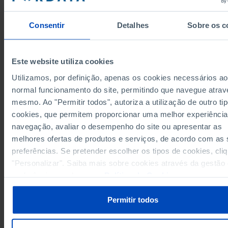
Grupos/Países
Um adulto
Total
crianças ou 
Consentir
Detalhes
Sobre os c
Anos
2006
2025
2006
100,0
União Europeia 27 (desde 2020)
x
x
Alemanha
100,0
100,0
39,0
Este website utiliza cookies
100,0
100,0
34,8
Áustria
Utilizamos, por definição, apenas os cookies necessários ao
Bélgica
100,0
100,0
30,2
normal funcionamento do site, permitindo que navegue atrav
100,0
100,0
24,3
mesmo. Ao "Permitir todos", autoriza a utilização de outro ti
Bulgária
cookies, que permitem proporcionar uma melhor experiência
Chipre
100,0
100,0
14,8
navegação, avaliar o desempenho do site ou apresentar as
100,0
100,0
25,1
Croácia
melhores ofertas de produtos e serviços, de acordo com as
Dinamarca
100,0
100,0
-
preferências. Se pretender escolher os tipos de cookies, cli
100,0
100,0
18,3
Eslováquia
"Personalizar". Saiba mais sobre cookies através da gestão
Eslovénia
100,0
100,0
24,1
preferências ou da nossa
Política de Cookies
.
100,0
100,0
21,7
Espanha
Estónia
100,0
100,0
29,4
Permitir todos
100,0
100,0
38,3
Finlândia
França
100,0
100,0
32,3