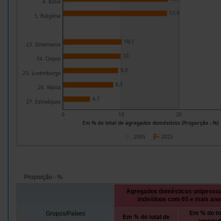
4. Itália
17,9
5. Bulgária
10,1
23. Dinamarca
10
24. Chipre
9,5
25. Luxemburgo
8,7
26. Malta
4,7
27. Eslováquia
0
10
20
Em % do total de agregados domésticos (Proporção - %)
2005
2025
Proporção - %
Agregados domésticos unipessoa
indivíduos com 65 e mais ano
Em % do to
Grupos/Países
Em % do total de