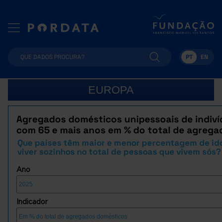
PT
EN
EUROPA
Agregados domésticos unipessoais de indiv
com 65 e mais anos em % do total de agrega
Que países têm maior e menor percentagem de id
viver sozinhos no total de pessoas que vivem sós?
Ano
Indicador