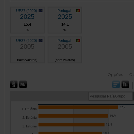
UE27 (2020)
Portugal
2025
2025
15,4
14,1
%
%
UE27 (2020)
Portugal
2005
2005
(sem valores)
(sem valores)
Opções
O
22,7
1. Lituânia
19,9
2. Estónia
18,9
3. Letónia
18,1