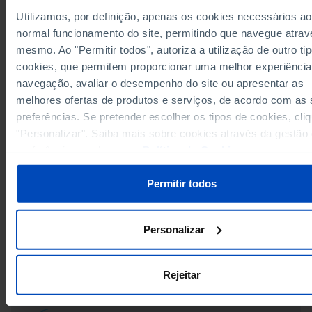
-
15,0
-
Grécia
Utilizamos, por definição, apenas os cookies necessários ao
Hungria
-
15,3
-
normal funcionamento do site, permitindo que navegue atrav
mesmo. Ao "Permitir todos", autoriza a utilização de outro ti
-
13,6
-
Irlanda
cookies, que permitem proporcionar uma melhor experiência
Itália
-
18,1
-
navegação, avaliar o desempenho do site ou apresentar as
-
18,9
-
Letónia
melhores ofertas de produtos e serviços, de acordo com as
Fontes/Entidades: Eurostat | Institutos Nacionais de Estatística, PORDATA
Lituânia
-
22,7
-
Última actualização: 2026-04-17
preferências. Se pretender escolher os tipos de cookies, cli
-
9,5
-
Luxemburgo
"Personalizar". Saiba mais sobre cookies através da gestão
Malta
-
8,7
-
preferências ou da nossa
Política de Cookies
.
-
13,6
-
Países Baixos
Polónia
-
13,1
-
Permitir todos
RELACIONADOS
-
14,1
-
Portugal
Agregados domésticos privados: total e por tipo de composição do agreg
República Checa
-
15,9
-
Europa
Personalizar
-
17,6
-
Roménia
Pensionistas de velhice no total da população residente com 65 e mais an
Europa
Suécia
-
14,1
-
Rejeitar
-
-
Reino Unido
x