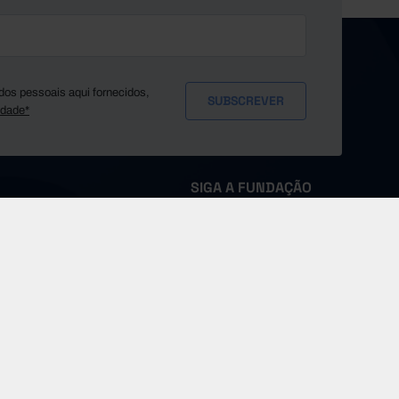
dos pessoais aqui fornecidos,
idade*
SIGA A FUNDAÇÃO
MS
Sobre a Pordata
Fontes e Entidades
Glossário
Imprensa