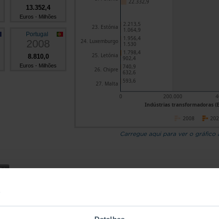
22.332,9
13.352,4
Euros - Milhões
2.213,5
23. Estónia
1.064,9
Portugal
1.956,4
2008
24. Luxemburgo
1.530
1.798,4
25. Letónia
8.810,0
902,4
Euros - Milhões
740,9
26. Chipre
632,6
593,6
27. Malta
0
200.000
4
Indústrias transformadoras (E
2008
20
Carregue aqui para ver o gráfico
Países
Indústrias transformadoras
Construção