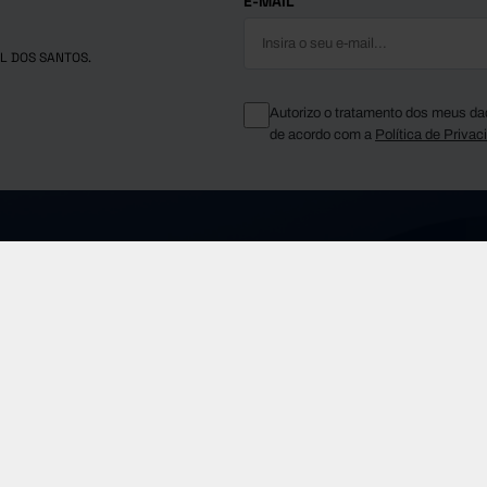
E-MAIL
L DOS SANTOS.
Autorizo o tratamento dos meus da
de acordo com a
Política de Privac
Telefone Geral
fms.pt
(+351) 210 015 800
Sobre a FF