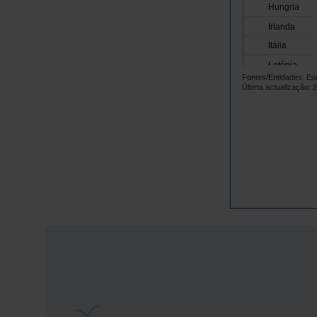
Hungria
Irlanda
Itália
Letónia
Fontes/Entidades: Eu
Lituânia
Última actualização: 
Luxemburgo
Malta
Países Baix
Polónia
Portugal
República 
Roménia
Suécia
Noruega
Reino Unido
Suíça