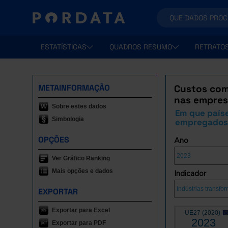
ESTATÍSTICAS
QUADROS RESUMO
RETRATO
METAINFORMAÇÃO
Custos com
nas empres
Sobre estes dados
Em que país
Simbologia
empregados n
OPÇÕES
Ano
Ver Gráfico Ranking
Mais opções e dados
Indicador
EXPORTAR
Exportar para Excel
UE27 (2020)
2023
Exportar para PDF