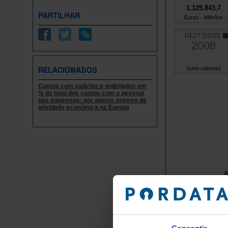
1.125.843,7
PARTILHAR
Euros - Milhões
UE27 (2020)
2008
RELACIONADOS
(sem valores)
Custos com salários e ordenados em
% do total dos custos com o pessoal
nas empresas: por alguns setores de
atividade económica na Europa
Euro - Milhões
Grupos/