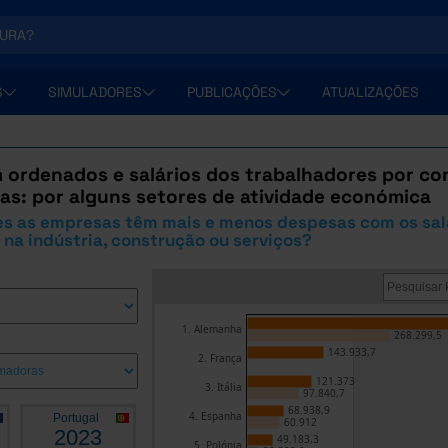
S
SIMULADORES
PUBLICAÇÕES
ATUALIZAÇÕES
 ordenados e salários dos trabalhadores por co
as: por alguns setores de atividade económica
es as empresas têm mais e menos despesas com os sal
a indústria, construção ou serviços?
1. Alemanha
268.299,5
143.933,7
2. França
121.373
3. Itália
97.840,7
68.938,9
4. Espanha
Portugal
60.912
2023
49.183,3
5. Polónia