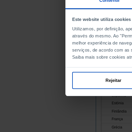
Consentir
Anos
União Europei
Este website utiliza cookies
Alemanha
Utilizamos, por definição, a
Áustria
através do mesmo. Ao "Permit
Bélgica
melhor experiência de naveg
Bulgária
serviços, de acordo com as s
Chipre
Saiba mais sobre cookies at
Croácia
Dinamarca
Eslováquia
Rejeitar
Eslovénia
Espanha
Estónia
Finlândia
França
Grécia