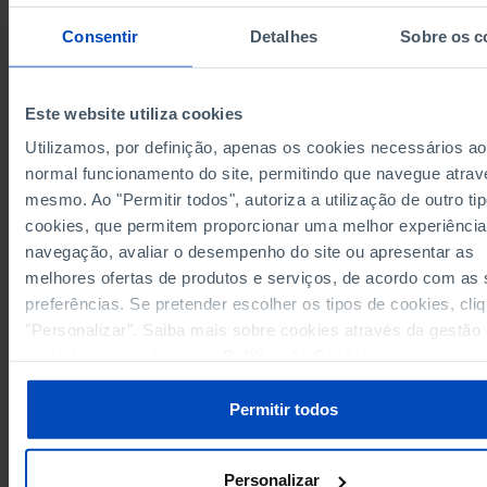
Total
Prest
Consentir
Detalhes
Sobre os c
Anos
1990
2023
1990
10.704,6
União Europeia 27 (desde 2020)
┴
-
┴
Pro
┴
-
Alemanha
15.154,3
┴
-
┴
Pro
┴
-
Este website utiliza cookies
4.406,8
16.012,6
4.278
Áustria
Utilizamos, por definição, apenas os cookies necessários ao
Bélgica
4.111,0
14.788,7
3.908
normal funcionamento do site, permitindo que navegue atrav
2.838,1
Bulgária
-
-
mesmo. Ao "Permitir todos", autoriza a utilização de outro ti
cookies, que permitem proporcionar uma melhor experiência
Chipre
6.507,3
-
-
navegação, avaliar o desempenho do site ou apresentar as
4.164,9
Croácia
-
-
melhores ofertas de produtos e serviços, de acordo com as
Dinamarca
5.867,3
18.424,8
5.698
Pro
preferências. Se pretender escolher os tipos de cookies, cli
4.530,7
Eslováquia
-
-
"Personalizar". Saiba mais sobre cookies através da gestão
Eslovénia
6.983,4
-
-
preferências ou da nossa
Política de Cookies
.
2.043,7
7.889,7
1.991
Espanha
Pro
Estónia
5.120,1
-
-
Permitir todos
5.426,5
15.524,2
5.238
Finlândia
França
4.677,4
13.937,2
4.416
Pro
Personalizar