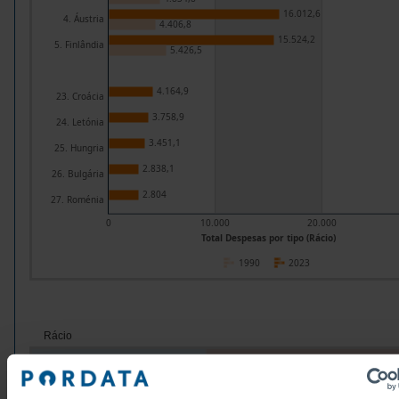
16.012,6
4. Áustria
4.406,8
15.524,2
5. Finlândia
5.426,5
4.164,9
23. Croácia
3.758,9
24. Letónia
3.451,1
25. Hungria
2.838,1
26. Bulgária
2.804
27. Roménia
0
10.000
20.000
Total Despesas por tipo (Rácio)
1990
2023
Rácio
Grupos/Países