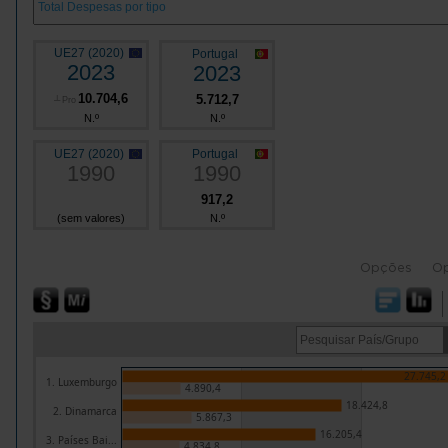
UE27 (2020)
Portugal
2023
2023
10.704,6
5.712,7
┴
Pro
N.º
N.º
UE27 (2020)
Portugal
1990
1990
917,2
(sem valores)
N.º
Opções
O
27.745,2
1. Luxemburgo
4.890,4
18.424,8
2. Dinamarca
5.867,3
16.205,4
3. Países Bai...
4.834,8